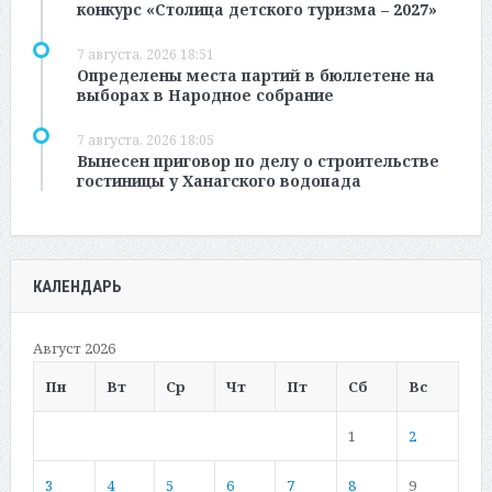
конкурс «Столица детского туризма – 2027»
7 августа, 2026 18:51
Определены места партий в бюллетене на
выборах в Народное собрание
7 августа, 2026 18:05
Вынесен приговор по делу о строительстве
гостиницы у Ханагского водопада
КАЛЕНДАРЬ
Август 2026
Пн
Вт
Ср
Чт
Пт
Сб
Вс
1
2
3
4
5
6
7
8
9