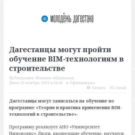
Дагестанцы могут пройти
обучение BIM-технологиям в
строительстве
Публикация:
Шамиль Абдуллаев
Дата:
22 ноября, 2021 в 14:40
в:
Официально
Печать
Email
Дагестанцы могут записаться на обучение по
программе «Теория и практика применения BIM-
технологий в строительстве».
Программу реализует АНО «Университет
Иннополис». Люди, прошедшие обучение, научатся: