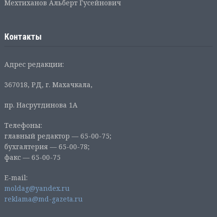
Мехтиханов Альберт Гусейнович
Контакты
Адрес редакции:
367018, РД, г. Махачкала,
пр. Насрутдинова 1А
Телефоны:
главный редактор — 65-00-75;
бухгалтерия — 65-00-78;
факс — 65-00-75
E-mail:
moldag@yandex.ru
reklama@md-gazeta.ru