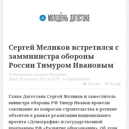
Сергей Меликов встретился с
замминистра обороны
России Тимуром Ивановым
Публикация:
Салихат Расулова
Дата:
20 апреля, 2022 в 14:39
в:
Официально
Печать
Email
Глава Дагестана Сергей Меликов и заместитель
министра обороны РФ Тимур Иванов провели
совещание по вопросам строительства в регионе
объектов в рамках реализации национального
проекта «Демография» и государственной
программы РФ «Развитие образования». Об этом