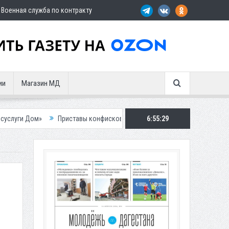
Военная служба по контракту
ии
Магазин МД
Приставы конфисковали двух бурых медведей у жителя Дагестана
6:55:31
Р