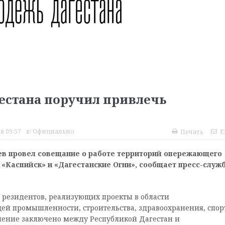
естана поручил привлечь
в 09:57
в:
Официально
Печать
E
ев провел совещание о работе территорий опережающего
«Каспийск» и «Дагестанские Огни», сообщает пресс-служ
0 резидентов, реализующих проекты в области
й промышленности, строительства, здравоохранения, спор
ашение заключено между Республикой Дагестан и