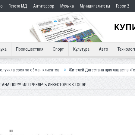
но
Газета МД
Антитеррор
Музыка
Муниципалитеты
Герои Z
ука
Происшествия
Спорт
Культура
Авто
Технолог
обман клиентов
Жителей Дагестана приглашает в «Госуслуги Дом»
ТАНА ПОРУЧИЛ ПРИВЛЕЧЬ ИНВЕСТОРОВ В ТОСЭР