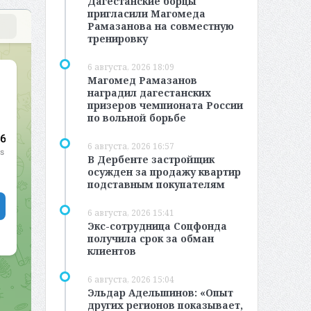
Дагестанские борцы
пригласили Магомеда
Рамазанова на совместную
тренировку
6 августа, 2026 18:09
Магомед Рамазанов
наградил дагестанских
призеров чемпионата России
по вольной борьбе
6 августа, 2026 16:57
В Дербенте застройщик
осужден за продажу квартир
подставным покупателям
6 августа, 2026 15:41
Экс-сотрудница Соцфонда
получила срок за обман
клиентов
6 августа, 2026 15:04
Эльдар Адельшинов: «Опыт
других регионов показывает,