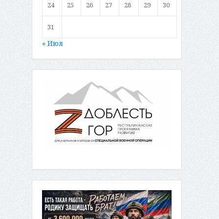
24
25
26
27
28
29
30
31
« Июл