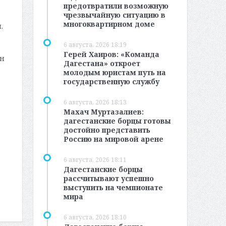
предотвратили возможную
чрезвычайную ситуацию в
многоквартирном доме
.
6 августа, 2026 18:19
Герей Хаиров: «Команда
ан
Дагестана» откроет
молодым юристам путь на
государственную службу
6 августа, 2026 18:13
Махач Муртазалиев:
дагестанские борцы готовы
достойно представить
Россию на мировой арене
6 августа, 2026 18:11
Дагестанские борцы
рассчитывают успешно
выступить на чемпионате
мира
6 августа, 2026 18:10