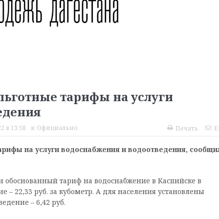
льготные тарифы на услуги
едения
2 в 13:58
в:
Официально
Печать
E
арифы на услуги водоснабжения и водоотведения, сообщи
и обоснованный тариф на водоснабжение в Каспийске в
ие – 22,33 руб. за кубометр. А для населения установлены
едение – 6,42 руб.