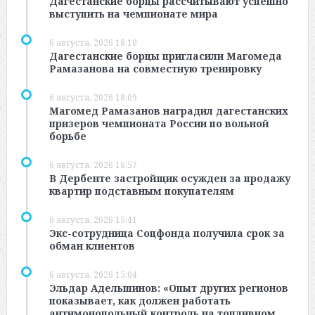
Дагестанские борцы рассчитывают успешно
выступить на чемпионате мира
6 августа, 2026 18:10
Дагестанские борцы пригласили Магомеда
Рамазанова на совместную тренировку
6 августа, 2026 18:09
Магомед Рамазанов наградил дагестанских
призеров чемпионата России по вольной
борьбе
6 августа, 2026 16:57
В Дербенте застройщик осужден за продажу
квартир подставным покупателям
6 августа, 2026 15:41
Экс-сотрудница Соцфонда получила срок за
обман клиентов
6 августа, 2026 15:04
Эльдар Адельшинов: «Опыт других регионов
показывает, как должен работать
антимонопольный контроль на топливном