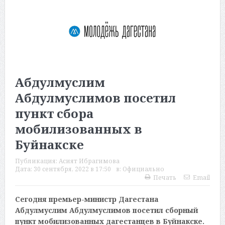
Абдулмуслим
Абдулмуслимов посетил
пункт сбора
мобилизованных в
Буйнакске
Публикация:
Асият Ибрагимова
Дата:
30 сентября, 2022 в 17:50
в:
Официально
Печать
Email
Сегодня премьер-министр Дагестана
Абдулмуслим Абдулмуслимов посетил сборный
пункт мобилизованных дагестанцев в Буйнакске.