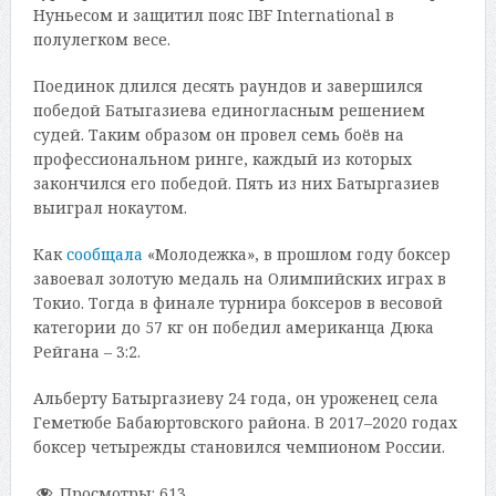
Нуньесом и защитил пояс IBF International в
полулегком весе.
Поединок длился десять раундов и завершился
победой Батыгазиева единогласным решением
судей. Таким образом он провел семь боёв на
профессиональном ринге, каждый из которых
закончился его победой. Пять из них Батыргазиев
выиграл нокаутом.
Как
сообщала
«Молодежка», в прошлом году боксер
завоевал золотую медаль на Олимпийских играх в
Токио. Тогда в финале турнира боксеров в весовой
категории до 57 кг он победил американца Дюка
Рейгана – 3:2.
Альберту Батыргазиеву 24 года, он уроженец села
Геметюбе Бабаюртовского района. В 2017–2020 годах
боксер четырежды становился чемпионом России.
Просмотры:
613