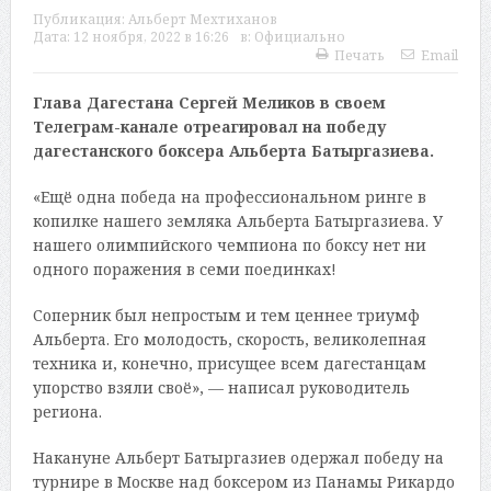
Публикация:
Альберт Мехтиханов
Дата:
12 ноября, 2022 в 16:26
в:
Официально
Печать
Email
Глава Дагестана Сергей Меликов в своем
Телеграм-канале отреагировал на победу
дагестанского боксера Альберта Батыргазиева.
«Ещё одна победа на профессиональном ринге в
копилке нашего земляка Альберта Батыргазиева. У
нашего олимпийского чемпиона по боксу нет ни
одного поражения в семи поединках!
Соперник был непростым и тем ценнее триумф
Альберта. Его молодость, скорость, великолепная
техника и, конечно, присущее всем дагестанцам
упорство взяли своё», — написал руководитель
региона.
Накануне Альберт Батыргазиев одержал победу на
турнире в Москве над боксером из Панамы Рикардо