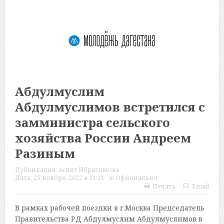
Абдулмуслим
Абдулмуслимов встретился с
замминистра сельского
хозяйства России Андреем
Разиным
Публикация:
Асият Ибрагимова
Дата:
25 ноября, 2022 в 21:21
в:
Официально
Печать
Email
В рамках рабочей поездки в г.Москва Председатель
Правительства РД Абдулмуслим Абдулмуслимов в