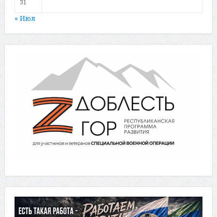
31
« Июл