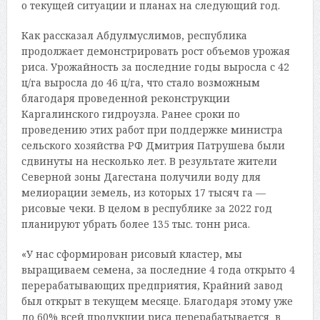
о текущей ситуации и планах на следующий год.
Как рассказал Абдулмуслимов, республика
продолжает демонстрировать рост объемов урожая
риса. Урожайность за последние годы выросла с 42
ц/га выросла до 46 ц/га, что стало возможным
благодаря проведенной реконструкции
Каргалинского гидроузла. Ранее сроки по
проведению этих работ при поддержке министра
сельского хозяйства РФ Дмитрия Патрушева были
сдвинуты на несколько лет. В результате жители
Северной зоны Дагестана получили воду для
мелиорации земель, из которых 17 тысяч га —
рисовые чеки. В целом в республике за 2022 год
планируют убрать более 135 тыс. тонн риса.
«У нас сформирован рисовый кластер, мы
выращиваем семена, за последние 4 года открыто 4
перерабатывающих предприятия, Крайний завод
был открыт в текущем месяце. Благодаря этому уже
до 60% всей продукции риса перерабатывается в