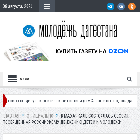
08 августа, 2026
Меню
 по делу о строительстве гостиницы у Ханагского водопада
Власти М
ГЛАВНАЯ
ОФИЦИАЛЬНО
В МАХАЧКАЛЕ СОСТОЯЛАСЬ СЕССИЯ,
ПОСВЯЩЕННАЯ РОССИЙСКОМУ ДВИЖЕНИЮ ДЕТЕЙ И МОЛОДЁЖИ