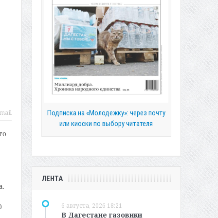
Подписка на «Молодежку»: через почту
mail
или киоски по выбору читателя
го
ЛЕНТА
а.
6 августа, 2026 18:21
0
В Дагестане газовики