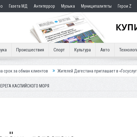
но
Газета МД
Антитеррор
Музыка
Муниципалитеты
Герои Z
ука
Происшествия
Спорт
Культура
Авто
Технолог
клиентов
Жителей Дагестана приглашает в «Госуслуги Дом»
Прис
 БЕРЕГА КАСПИЙСКОГО МОРЯ