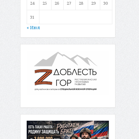
24
25
26
27
28
29
30
31
« Июл