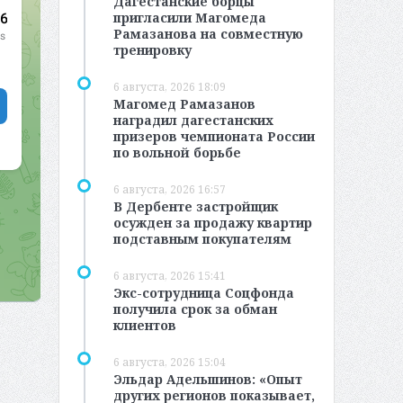
Дагестанские борцы
пригласили Магомеда
Рамазанова на совместную
тренировку
6 августа, 2026 18:09
Магомед Рамазанов
наградил дагестанских
призеров чемпионата России
по вольной борьбе
6 августа, 2026 16:57
В Дербенте застройщик
осужден за продажу квартир
подставным покупателям
6 августа, 2026 15:41
Экс-сотрудница Соцфонда
получила срок за обман
клиентов
6 августа, 2026 15:04
Эльдар Адельшинов: «Опыт
других регионов показывает,