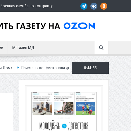
Военная служба по контракту
ии
Магазин МД
тавы конфисковали двух бурых медведей у жителя Дагестана
5:44:34
Роспотр