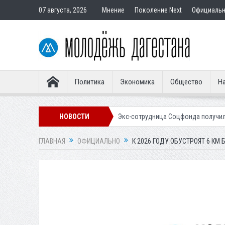
07 августа, 2026
Мнение
Поколение Next
Официаль
Политика
Экономика
Общество
На
ным покупателям
НОВОСТИ
Экс-сотрудница Соцфонда получила срок за обман 
ГЛАВНАЯ
ОФИЦИАЛЬНО
К 2026 ГОДУ ОБУСТРОЯТ 6 КМ