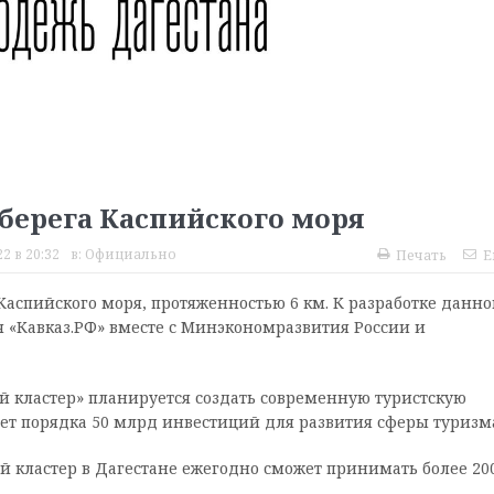
м берега Каспийского моря
2 в 20:32
в:
Официально
Печать
E
 Каспийского моря, протяженностью 6 км. К разработке данно
 «Кавказ.РФ» вместе с Минэкономразвития России и
й кластер» планируется создать современную туристскую
чет порядка 50 млрд инвестиций для развития сферы туризм
 кластер в Дагестане ежегодно сможет принимать более 20