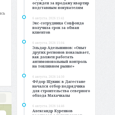
осужден за продажу квартир
подставным покупателям
ись
6 августа, 2026 15:41
Экс-сотрудница Соцфонда
получила срок за обман
клиентов
6 августа, 2026 15:04
Эльдар Адельшинов: «Опыт
других регионов показывает,
как должен работать
антимонопольный контроль
на топливном рынке»
6 августа, 2026 14:50
Фёдор Щукин: в Дагестане
начался отбор подрядчика
для строительства северного
обхода Махачкалы
6 августа, 2026 14:46
Александр Куренков