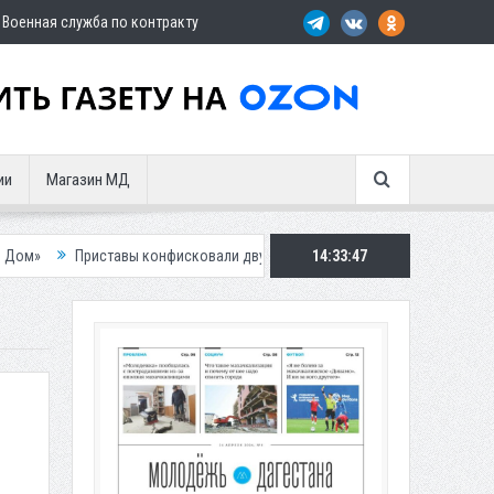
Военная служба по контракту
ии
Магазин МД
авы конфисковали двух бурых медведей у жителя Дагестана
14:33:48
Роспотр