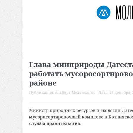
Глава минприроды Дагестан
работать мусоросортиров
районе
Публикация:
Альберт Мехтиханов
Дата:
17 декабря, 
Министр природных ресурсов и экологии Дагес
мусоросортировочный комплекс в Ботлихском
служба правительства.