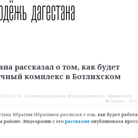
а рассказал о том, как будет
очный комплекс в Ботлихском
2022 в 16:58
в:
Ботлихский район
,
Муниципалитеты
,
Официально
Печать
E
тана Ибрагим Ибрагимов рассказал о том,
как будет работа
 районе. Видеоролик с его
рассказом
опубликовала пресс