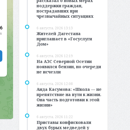
рассказал о новых мерах
поддержки граждан,
пострадавших при
чрезвычайных ситуациях
6 августа, 2026 13:13
Жителей Дагестана
приглашает в «Госуслуги
Дом»
6 августа, 2026 12:19
На АЗС Северной Осетии
появился бензин, но очереди
не исчезли
6 августа, 2026 12:08
Аида Касумова: «Школа — не
препятствие на пути к жизни.
Она часть подготовки к этой
жизни»
6 августа, 2026 11:22
Приставы конфисковали
двух бурых медведей у