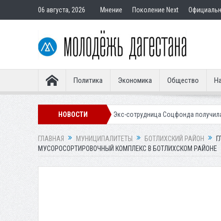
06 августа, 2026
Мнение
Поколение Next
Официаль
Политика
Экономика
Общество
На
ным покупателям
НОВОСТИ
Экс-сотрудница Соцфонда получила срок за обман 
ГЛАВНАЯ
МУНИЦИПАЛИТЕТЫ
БОТЛИХСКИЙ РАЙОН
Г
МУСОРОСОРТИРОВОЧНЫЙ КОМПЛЕКС В БОТЛИХСКОМ РАЙОНЕ