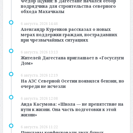
Фёдор Щукин: в Дагестане начался отбор
подрядчика для строительства северного
обхода Махачкалы
6 августа, 2026 14:46
Александр Куренков рассказал о новых
мерах поддержки граждан, пострадавших
при чрезвычайных ситуациях
6 августа, 2026 13:13
Жителей Дагестана приглашает в «Госуслуги
Дом»
6 августа, 2026 12:19
На АЗС Северной Осетии появился бензин, но
очереди не исчезли
6 августа, 2026 12:08
Аида Касумова: «Школа — не препятствие на
пути к жизни. Она часть подготовки к этой
жизни»
6 августа, 2026 11:22
Приставы конфисковали двух бурых