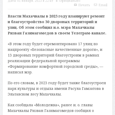
Дата:
01 января, 2023 в 22:49
в:
Официально
Печать
Email
Власти Махачкалы в 2023 году планируют ремонт
и благоустройство 30 дворовых территорий и
улиц. Об этом сообщил и.о. мэра Махачкалы
Ризван Газимагомедов в своем Телеграм-канале.
«В этом году будет отремонтировано 17 улиц по
нацпроекту «Безопасные качественные дороги», и
13 дворовых территорий благоустроим в рамках
реализации федеральной программы
«Формирование комфортной городской среды», —
написал мэр
.
По его словам, в 2023 году будет также благоустроен
парк культуры и отдыха имени Расула Гамзатова в
Эльтавском лесу Махачкалы.
Как сообщала «Молодежка», ранее и. о. главы
Махачкалы
Ризван Газимагомедов
сообщил о