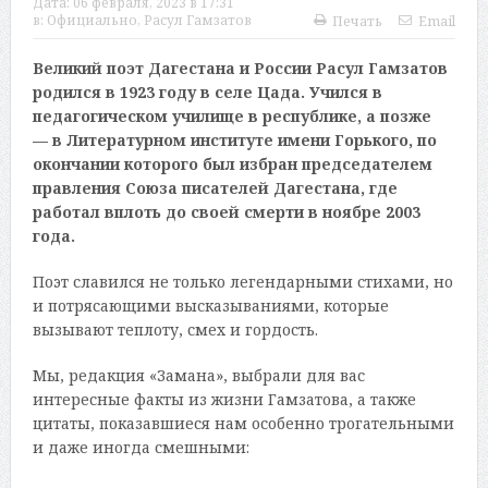
Дата:
06 февраля, 2023 в 17:31
в:
Официально
,
Расул Гамзатов
Печать
Email
Великий поэт Дагестана и России Расул Гамзатов
родился в 1923 году в селе Цада. Учился в
педагогическом училище в республике, а позже
— в Литературном институте имени Горького, по
окончании которого был избран председателем
правления Союза писателей Дагестана, где
работал вплоть до своей смерти в ноябре 2003
года.
Поэт славился не только легендарными стихами, но
и потрясающими высказываниями, которые
вызывают теплоту, смех и гордость.
Мы, редакция «Замана», выбрали для вас
интересные факты из жизни Гамзатова, а также
цитаты, показавшиеся нам особенно трогательными
и даже иногда смешными: