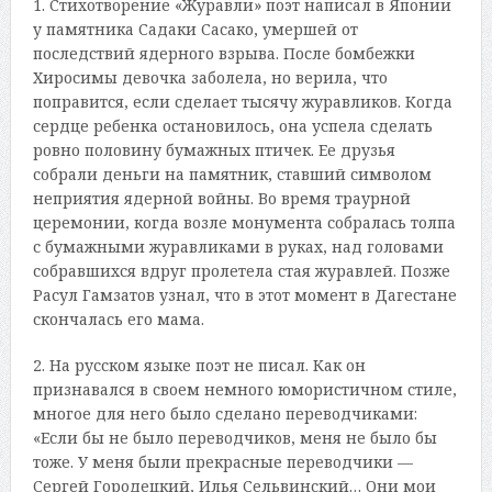
1. Стихотворение «Журавли» поэт написал в Японии
у памятника Садаки Сасако, умершей от
последствий ядерного взрыва. После бомбежки
Хиросимы девочка заболела, но верила, что
поправится, если сделает тысячу журавликов. Когда
сердце ребенка остановилось, она успела сделать
ровно половину бумажных птичек. Ее друзья
собрали деньги на памятник, ставший символом
неприятия ядерной войны. Во время траурной
церемонии, когда возле монумента собралась толпа
с бумажными журавликами в руках, над головами
собравшихся вдруг пролетела стая журавлей. Позже
Расул Гамзатов узнал, что в этот момент в Дагестане
скончалась его мама.
2. На русском языке поэт не писал. Как он
признавался в своем немного юмористичном стиле,
многое для него было сделано переводчиками:
«Если бы не было переводчиков, меня не было бы
тоже. У меня были прекрасные переводчики —
Сергей Городецкий, Илья Сельвинский… Они мои