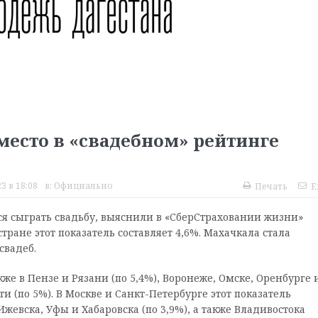
место в «свадебном» рейтинге
3 в 18:08
в:
Официально
Печать
E
ся сыграть свадьбу, выяснили в «СберСтраховании жизни»
ране этот показатель составляет 4,6%. Махачкала стала
свадеб.
е в Пензе и Рязани (по 5,4%), Воронеже, Омске, Оренбурге 
ти (по 5%). В Москве и Санкт-Петербурге этот показатель
жевска, Уфы и Хабаровска (по 3,9%), а также Владивостока