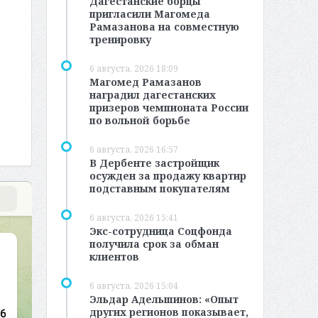
Дагестанские борцы
пригласили Магомеда
Рамазанова на совместную
тренировку
6 августа, 2026 18:09
Магомед Рамазанов
наградил дагестанских
призеров чемпионата России
по вольной борьбе
6 августа, 2026 16:57
В Дербенте застройщик
осужден за продажу квартир
подставным покупателям
6 августа, 2026 15:41
Экс-сотрудница Соцфонда
получила срок за обман
клиентов
6 августа, 2026 15:04
Эльдар Адельшинов: «Опыт
других регионов показывает,