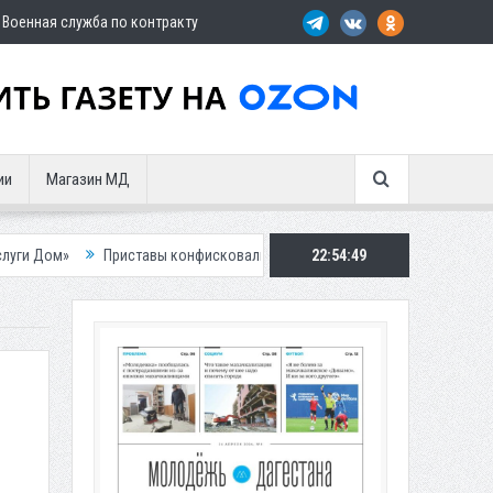
Военная служба по контракту
ии
Магазин МД
риставы конфисковали двух бурых медведей у жителя Дагестана
22:54:51
Рос