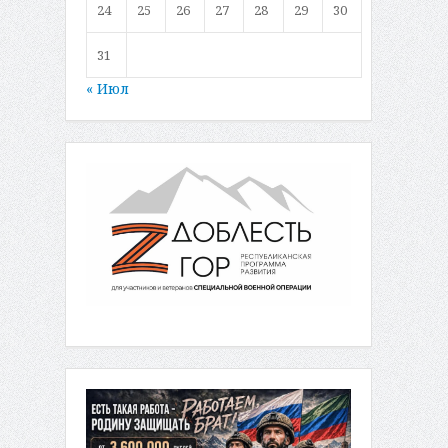
24
25
26
27
28
29
30
31
« Июл