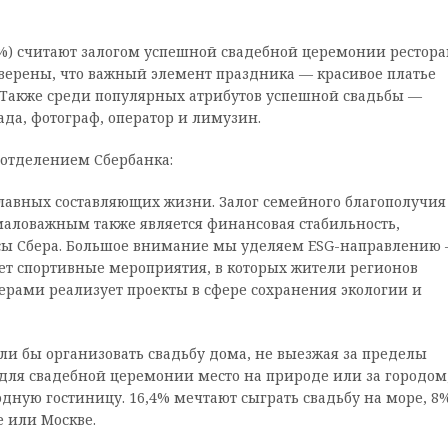
2%) считают залогом успешной свадебной церемонии рестора
верены, что важный элемент праздника — красивое платье
. Также среди популярных атрибутов успешной свадьбы —
да, фотограф, оператор и лимузин.
отделением Сбербанка:
главных составляющих жизни. Залог семейного благополучия
емаловажным также является финансовая стабильность,
исы Сбера. Большое внимание мы уделяем ESG-направлению 
ет спортивные мероприятия, в которых жители регионов
ерами реализует проекты в сфере сохранения экологии и
ли бы организовать свадьбу дома, не выезжая за пределы
 для свадебной церемонии место на природе или за городом
одную гостиницу. 16,4% мечтают сыграть свадьбу на море, 8
е или Москве.