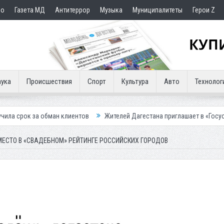
но
Газета МД
Антитеррор
Музыка
Муниципалитеты
Герои Z
ука
Происшествия
Спорт
Культура
Авто
Технолог
ман клиентов
Жителей Дагестана приглашает в «Госуслуги Дом»
П
ЕСТО В «СВАДЕБНОМ» РЕЙТИНГЕ РОССИЙСКИХ ГОРОДОВ