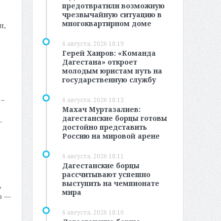
предотвратили возможную
чрезвычайную ситуацию в
многоквартирном доме
н,
6 августа, 2026 18:19
Герей Хаиров: «Команда
Дагестана» откроет
молодым юристам путь на
государственную службу
 –
6 августа, 2026 18:13
Махач Муртазалиев:
дагестанские борцы готовы
–
достойно представить
Россию на мировой арене
6 августа, 2026 18:11
Дагестанские борцы
рассчитывают успешно
выступить на чемпионате
,
мира
% —
6 августа, 2026 18:10