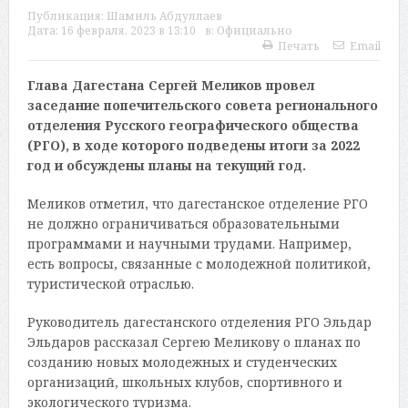
Публикация:
Шамиль Абдуллаев
Дата:
16 февраля, 2023 в 13:10
в:
Официально
Печать
Email
Глава Дагестана Сергей Меликов провел
заседание попечительского совета регионального
отделения Русского географического общества
(РГО), в ходе которого подведены итоги за 2022
год и обсуждены планы на текущий год.
Меликов отметил, что дагестанское отделение РГО
не должно ограничиваться образовательными
программами и научными трудами. Например,
есть вопросы, связанные с молодежной политикой,
туристической отраслью.
Руководитель дагестанского отделения РГО Эльдар
Эльдаров рассказал Сергею Меликову о планах по
созданию новых молодежных и студенческих
организаций, школьных клубов, спортивного и
экологического туризма.