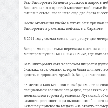
Баю Викторович Кененов родился и вырос в не
Воспитывался в простой многодетной семье Ви
сыном в семье, после него еще два брата и се
После окончания учебы в школе был призван 
Викторович в ракетных войсках в г. Саратове.
В 2011 году создал семью, где растут две доче
Вскоре молодая семья переехала жить на север,
монтером пути в ОАО «РЖД» ПЧ-32, где показа
Баю Викторович был человеком широкой души. 
близких, свою семью, которая была для него в
ценить и дорожить дружбой. Всегда отличался 
35-летний Баю Кененов с ноября вместе со св
специальной военной операции, справляясь с
неонацистов города Артемовска Луганской обла
самоотверженность при выполнении боевого за
Кененову присвоена медаль «За отвагу» посмер