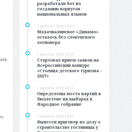
разработали бот по
созданию корпусов
национальных языков
.
7 августа, 2026 19:37
Махачкалинское «Динамо»
осталось без словенского
легионера
7 августа, 2026 19:29
тать
Стартовал прием заявок на
Всероссийский конкурс
«Столица детского туризма –
2027»
7 августа, 2026 18:51
Определены места партий в
бюллетене на выборах в
Народное собрание
7 августа, 2026 18:05
о,
Вынесен приговор по делу о
строительстве гостиницы у