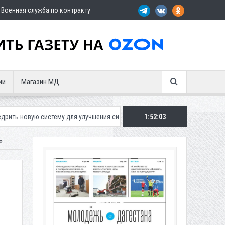
Военная служба по контракту
ии
Магазин МД
истему для улучшения ситуации с парковками
1:52:04
Махачкалинское «Дина
»