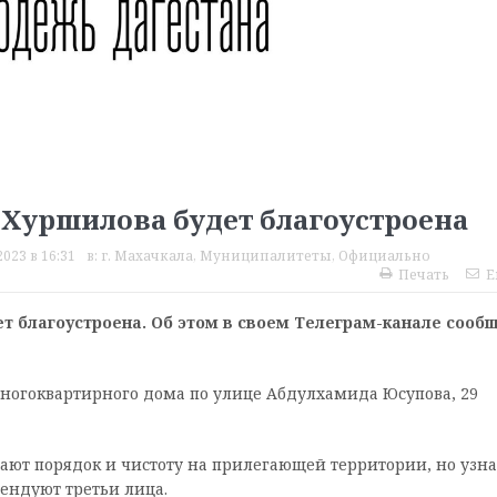
 Хуршилова будет благоустроена
023 в 16:31
в:
г. Махачкала
,
Муниципалитеты
,
Официально
Печать
E
ет благоустроена. Об этом в своем Телеграм-канале сооб
многоквартирного дома по улице Абдулхамида Юсупова, 29
ют порядок и чистоту на прилегающей территории, но узна
тендуют третьи лица.