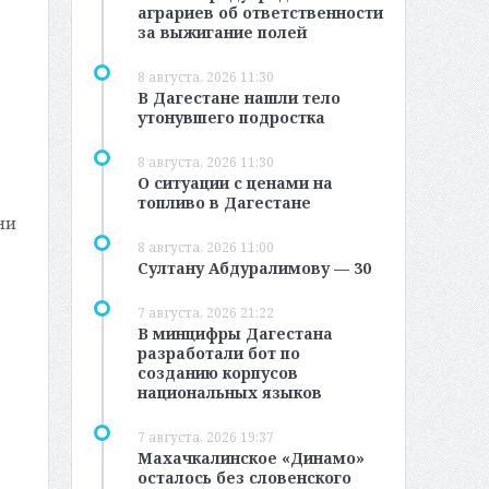
аграриев об ответственности
за выжигание полей
8 августа, 2026 11:30
В Дагестане нашли тело
утонувшего подростка
8 августа, 2026 11:30
О ситуации с ценами на
топливо в Дагестане
ни
8 августа, 2026 11:00
Султану Абдуралимову — 30
7 августа, 2026 21:22
В минцифры Дагестана
разработали бот по
созданию корпусов
национальных языков
7 августа, 2026 19:37
Махачкалинское «Динамо»
осталось без словенского