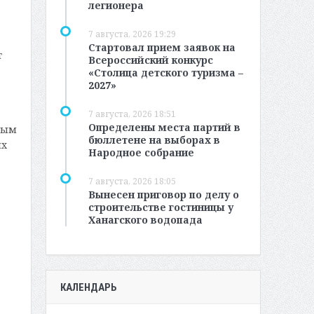
легионера
7 августа, 2026 19:29
Стартовал прием заявок на
т
Всероссийский конкурс
«Столица детского туризма –
2027»
7 августа, 2026 18:51
Определены места партий в
ным
бюллетене на выборах в
ых
Народное собрание
7 августа, 2026 18:05
Вынесен приговор по делу о
строительстве гостиницы у
Ханагского водопада
КАЛЕНДАРЬ