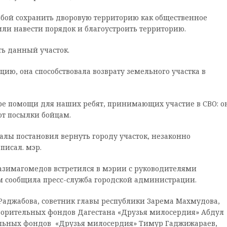
сьбой сохранить дворовую территорию как общественное
сили навести порядок и благоустроить территорию.
ь данный участок.
ию, она способствовала возврату земельного участка в
боре помощи для наших ребят, принимающих участие в СВО: о
ют посылки бойцам.
лы постановил вернуть городу участок, незаконно
писал. мэр.
азимагомедов встретился в мэрии с руководителями
м сообщила пресс-служба городской администрации.
Раджабова, советник главы республики Зарема Махмудова,
орительных фондов Дагестана «Друзья милосердия» Абдул
ельных фондов «Друзья милосердия» Тимур Гаджижараев,