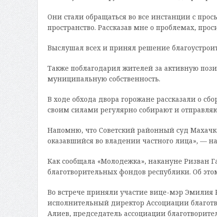
Они стали обращаться во все инстанции с про
пространство. Рассказав мне о проблемах, про
Выслушал всех и принял решение благоустроит
Также поблагодарил жителей за активную позиц
муниципальную собственность.
В ходе обхода двора горожане рассказали о с
своим силами регулярно собирают и отправля
Напомню, что Советский районный суд Махачка
оказавшийся во владении частного лица», — на
Как сообщала «Молодежка», накануне Ризван Г
благотворительных фондов республики. Об это
Во встрече приняли участие вице-мэр Эмилия 
исполнительный директор Ассоциации благотв
Алиев, председатель ассоциации благотворит