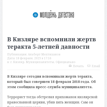
В Кизляре вспомнили жертв
теракта 5-летней давности
Публикация:
Альберт Мехтиханов
Дата:
18 февраля, 2023 в 17:16
в:
г. Кизляр
,
Муниципалитеты
,
Официально
Печать
Email
В Кизляре сегодня вспоминали жертв теракта,
который был совершен 18 февраля 2018 года. Об
этом сообщила пресс-служба муниципалитета.
Террорист тогда обстрелял прихожанок кизлярской
православной церкви, убив пять женщин. Сам он