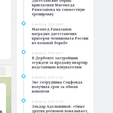
Дагестанские борцы
пригласили Магомеда
Рамазанова на совместную
тренировку
6 августа, 2026 18:09
Магомед Рамазанов
наградил дагестанских
призеров чемпионата России
по вольной борьбе
6 августа, 2026 16:57
В Дербенте застройщик
осужден за продажу квартир
подставным покупателям
6 августа, 2026 15:41
Экс-сотрудница Соцфонда
получила срок за обман
клиентов
6 августа, 2026 15:04
Эльдар Адельшинов: «Опыт
других регионов показывает,