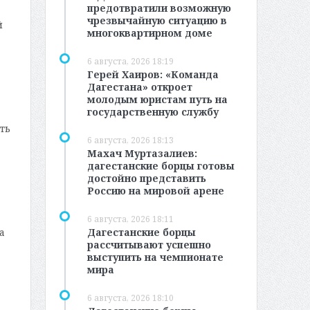
предотвратили возможную
чрезвычайную ситуацию в
й
многоквартирном доме
6 августа, 2026 18:19
Герей Хаиров: «Команда
Дагестана» откроет
молодым юристам путь на
государственную службу
ть
6 августа, 2026 18:13
Махач Муртазалиев:
дагестанские борцы готовы
достойно представить
Россию на мировой арене
6 августа, 2026 18:11
Дагестанские борцы
а
рассчитывают успешно
выступить на чемпионате
мира
6 августа, 2026 18:10