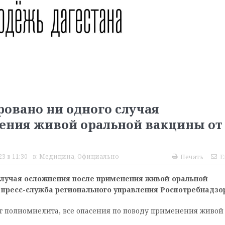
ровано ни одного случая
ения живой оральной вакцины от
3 в 11:30
в:
Медицина
,
Официально
Печать
E
 случая осложнения после применения живой оральной
 пресс-служба регионального управления Роспотребнадзо
т полиомиелита, все опасения по поводу применения живой