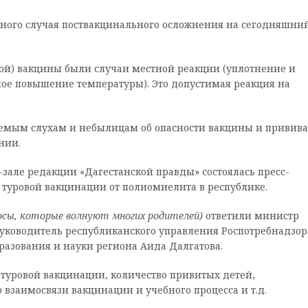
одного случая поствакцинального осложнения на сегодняшни
й) вакцины были случаи местной реакции (уплотнение и
ое повышение температуры). Это допустимая реакция на
емым слухам и небылицам об опасности вакцины и привива
нии.
зале редакции «Дагестанской правды» состоялась пресс-
 туровой вакцинации от полиомиелита в республике.
осы, которые волнуют многих родителей)
ответили министр
руководитель республиканского управления Роспотребнадзор
азования и науки региона Аида Далгатова.
туровой вакцинации, количество привитых детей,
 взаимосвязи вакцинации и учебного процесса и т.д.