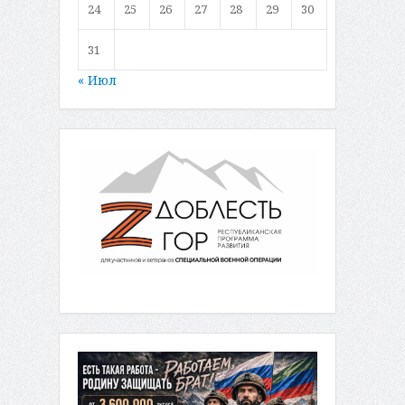
24
25
26
27
28
29
30
31
« Июл