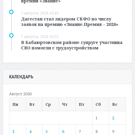
премии «Знание»
7 августа, 2026 16:43
Дагестан стал лидером СКФО по числу
заявок на премию «Знание.Премия – 2026»
7 августа, 2026 16:32
В Бабаюртовском районе супруге участника
СВО помогли с трудоустройством
КАЛЕНДАРЬ
Август 2026
Пн
Вт
Ср
Чт
Пт
Сб
Вс
1
2
3
4
5
6
7
8
9