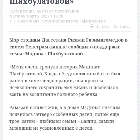
Шахбулатовой»
Публикация:
Альберт Мехтиханов
Дата:
08 марта, 2023 в 18:20
в:
г. Махачкала
,
Муниципалитеты
,
Официально
Печать
Email
Мэр столицы Дагестана Ризван Газимагомедов в
своем Телеграм-канале сообщил о поддержке
семье Мадинат Шахбулатовой.
«Меня очень тронула история Мадинат
Шахбулатовой. Когда её единственный сын был
ранен в ходе спецоперации, она просила
Всевышнего сохранить ему жизнь и пообещала
взять на воспитание больного ребёнка.
Рамазан остался жив, а в доме Мадинат сначала
появилось четверо особенных детей, потом ещё
трое, затем – любимец семьи – Башир, самый
младший из усыновленных 8 детей.