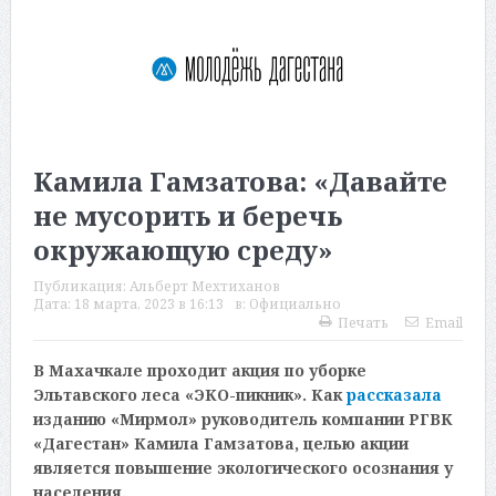
Камила Гамзатова: «Давайте
не мусорить и беречь
окружающую среду»
Публикация:
Альберт Мехтиханов
Дата:
18 марта, 2023 в 16:13
в:
Официально
Печать
Email
В Махачкале проходит акция по уборке
Эльтавского леса «ЭКО-пикник». Как
рассказала
изданию «Мирмол» руководитель компании РГВК
«Дагестан» Камила Гамзатова, целью акции
является повышение экологического осознания у
населения.