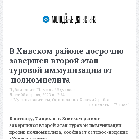
В Хивском районе досрочно
завершен второй этап
туровой иммунизации от
полиомиелита
Публикация:
Шамиль Абдуллаев
Дата:
08 апреля, 2023 в 12:34
в:
Муниципалитеты
,
Официально
,
Хивский район
Печать
Email
В пятницу, 7 апреля, в Хивском районе
завершился второй этап туровой иммунизации
против полиомиелита, сообщает сетевое-издание
«Хивские вести».