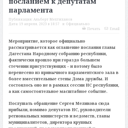
посланием к депутатам
парламента
Публикация:
Альберт Мехтиханов
Дата:
19 апреля, 2023 в 18:57
в:
Официально
Печать
Email
Мероприятие, которое официально
рассматривается как оглашение послания главы
Дагестана Народному собранию республики,
фактически прошло при гораздо большем
стечении присутствующих – и потому было
перенесено из привычного парламентского зала в
более вместительные стены Дома дружбы. И
состоялось оно не в рамках сессии НС республики,
а как самостоятельное масштабное событие.
Послушать обращение Сергея Меликова сюда
прибыли, помимо депутатов НС, руководители
региональных министерств и ведомств, главы
муниципалитетов, директора крупных