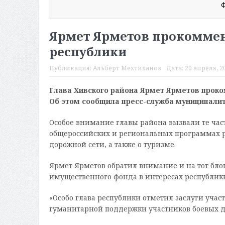
Ф
Ярмет Ярметов прокоммен
республики
Публикация:
Альберт Мехтиханов
Дата:
20 апреля, 20
Глава Хивского района Ярмет Ярметов проко
Об этом сообщила пресс-служба муниципалит
Особое внимание главы района вызвали те част
общероссийских и региональных программах р
дорожной сети, а также о туризме.
Ярмет Ярметов обратил внимание и на тот бло
имущественного фонда в интересах республик
«Особо глава республики отметил заслуги учас
гуманитарной поддержки участников боевых де