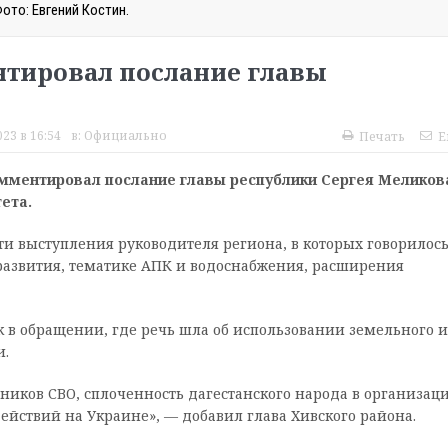
ото: Евгений Костин.
тировал послание главы
23 в 16:54
в:
Официально
Печать
E
мментировал послание главы республики Сергея Меликов
ета.
и выступления руководителя региона, в которых говорилось
азвития, тематике АПК и водоснабжения, расширения
к в обращении, где речь шла об использовании земельного и
и.
тников СВО, сплоченность дагестанского народа в организац
йствий на Украине», — добавил глава Хивского района.