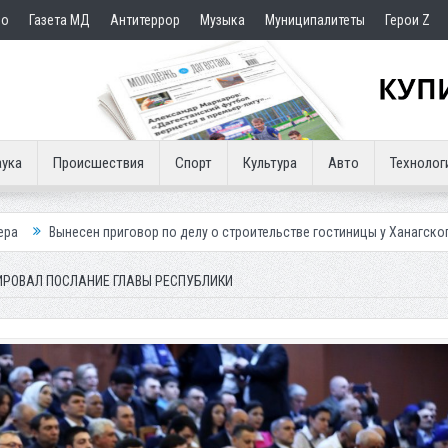
но
Газета МД
Антитеррор
Музыка
Муниципалитеты
Герои Z
ука
Происшествия
Спорт
Культура
Авто
Технолог
иговор по делу о строительстве гостиницы у Ханагского водопада
Вл
ИРОВАЛ ПОСЛАНИЕ ГЛАВЫ РЕСПУБЛИКИ