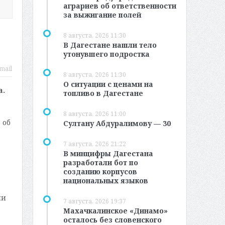
аграриев об ответственности
за выжигание полей
8 августа, 2026 11:30
В Дагестане нашли тело
утонувшего подростка
mail
8 августа, 2026 11:30
О ситуации с ценами на
а.
топливо в Дагестане
8 августа, 2026 11:00
 об
Султану Абдуралимову — 30
7 августа, 2026 21:22
В минцифры Дагестана
разработали бот по
созданию корпусов
национальных языков
ии
7 августа, 2026 19:37
Махачкалинское «Динамо»
осталось без словенского