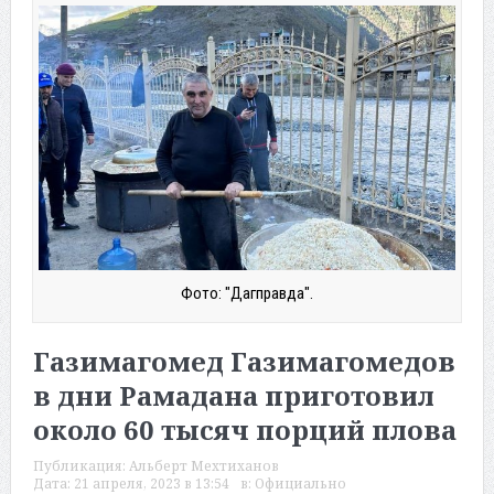
Фото: "Дагправда".
Газимагомед Газимагомедов
в дни Рамадана приготовил
около 60 тысяч порций плова
Публикация:
Альберт Мехтиханов
Дата:
21 апреля, 2023 в 13:54
в:
Официально