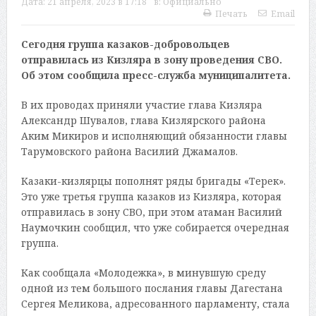
Дата:
21 апреля, 2023 в 17:18
в:
Официально
Печать
Email
Сегодня группа казаков-добровольцев
отправилась из Кизляра в зону проведения СВО.
Об этом сообщила пресс-служба муниципалитета.
В их проводах приняли участие глава Кизляра
Александр Шувалов, глава Кизлярского района
Аким Микиров и исполняющий обязанности главы
Тарумовского района Василий Джамалов.
Казаки-кизлярцы пополнят ряды бригады «Терек».
Это уже третья группа казаков из Кизляра, которая
отправилась в зону СВО, при этом атаман Василий
Наумочкин сообщил, что уже собирается очередная
группа.
Как сообщала «Молодежка», в минувшую среду
одной из тем большого послания главы Дагестана
Сергея Меликова, адресованного парламенту, стала