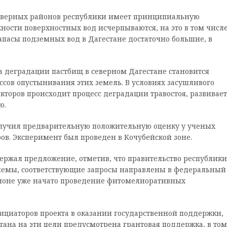
 северных районов республики имеет принципиальную
жности поверхностных вод исчерпываются, на это в том числ
апасы подземных вод в Дагестане достаточно большие, в
а деградации пастбищ в северном Дагестане становится
ссов опустынивания этих земель. В условиях засушливого
кторов происходит процесс деградации травостоя, развивает
ю.
олучил предварительную положительную оценку у ученых
ов. Эксперимент был проведен в Кочубейской зоне.
жал предложение, отметив, что правительство республики
лемы, соответствующие запросы направлены в федеральный
гионе уже начато проведение фитомелиоративных
ициаторов проекта в оказании государственной поддержки,
тана на эти цели предусмотрена грантовая поддержка, в том