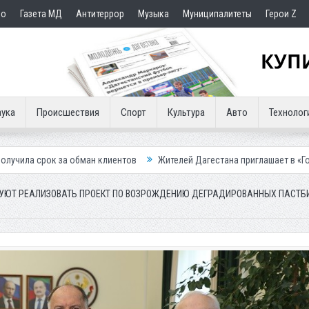
но
Газета МД
Антитеррор
Музыка
Муниципалитеты
Герои Z
ука
Происшествия
Спорт
Культура
Авто
Технолог
ман клиентов
Жителей Дагестана приглашает в «Госуслуги Дом»
П
РУЮТ РЕАЛИЗОВАТЬ ПРОЕКТ ПО ВОЗРОЖДЕНИЮ ДЕГРАДИРОВАННЫХ ПАСТБ