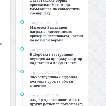
Дагестанские борцы
пригласили Магомеда
Рамазанова на совместную
е
тренировку
6 августа, 2026 18:09
Магомед Рамазанов
наградил дагестанских
призеров чемпионата России
по вольной борьбе
ся
6 августа, 2026 16:57
В Дербенте застройщик
осужден за продажу квартир
подставным покупателям
6 августа, 2026 15:41
Экс-сотрудница Соцфонда
получила срок за обман
клиентов
6 августа, 2026 15:04
Эльдар Адельшинов: «Опыт
других регионов показывает,