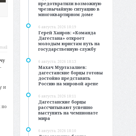
предотвратили возможную
чрезвычайную ситуацию в
многоквартирном доме
6 августа, 2026 18:19
Герей Хаиров: «Команда
Дагестана» откроет
молодым юристам путь на
mail
государственную службу
чу
6 августа, 2026 18:13
—
Махач Муртазалиев:
дагестанские борцы готовы
достойно представить
Россию на мировой арене
у и
6 августа, 2026 18:11
Дагестанские борцы
 по
рассчитывают успешно
выступить на чемпионате
мира
6 августа, 2026 18:10