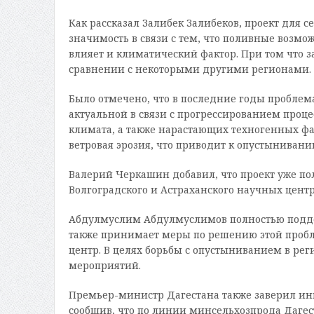
Как рассказал Залибек Залибеков, проект для
значимость в связи с тем, что поливные возмо
влияет и климатический фактор. При том что з
сравнении с некоторыми другими регионами.
Было отмечено, что в последние годы проблем
актуальной в связи с прогрессированием проце
климата, а также нарастающих техногенных фа
ветровая эрозия, что приводит к опустынивани
Валерий Черкашин добавил, что проект уже п
Волгоградского и Астраханского научных центр
Абдулмуслим Абдулмуслимов полностью поддер
также принимает меры по решению этой проб
центр. В целях борьбы с опустыниванием в ре
мероприятий.
Премьер-министр Дагестана также заверил ин
сообщив, что по линии минсельхозпрода Дагес