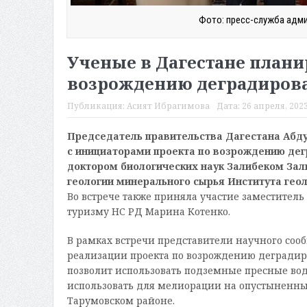
Фото: пресс-служба адми
Ученые в Дагестане плани
возрождению деградирова
Публикация:
Асият Ибрагимова
Дата:
26 апреля, 2023
Председатель правительства Дагестана Абду
с инициаторами проекта по возрождению де
доктором биологических наук Залибеком За
геологии минерального сырья Института ге
Во встрече также приняла участие заместитель
туризму НС РД Марина Котенко.
В рамках встречи представители научного соо
реализации проекта по возрождению деградир
позволит использовать подземные пресные во
использовать для мелиорации на опустыненных 
Тарумовском районе.