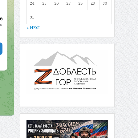
24
25
26
27
28
29
30
31
« Июл