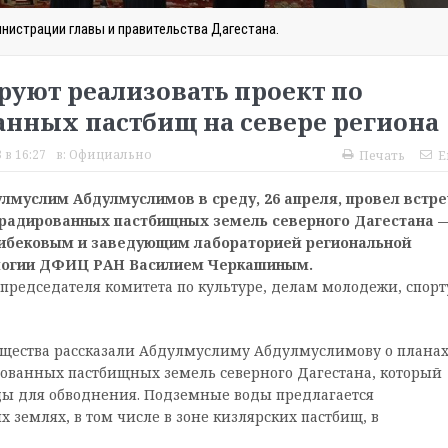
нистрации главы и правительства Дагестана.
руют реализовать проект по
нных пастбищ на севере региона
 в 16:27
в:
Официально
Печать
E
лмуслим Абдулмуслимов в среду, 26 апреля, провел встре
градированных пастбищных земель северного Дагестана 
либековым и заведующим лабораторией региональной
ологии ДФИЦ РАН Василием Черкашиным.
 председателя комитета по культуре, делам молодежи, спорт
бщества рассказали Абдулмуслиму Абдулмуслимову о планах
ованных пастбищных земель северного Дагестана, который
ды для обводнения. Подземные воды предлагается
землях, в том числе в зоне кизлярских пастбищ, в