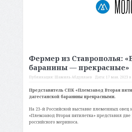
Фермер из Ставрополья: «
баранины — прекрасные»
Публикация:
Шамиль Абдуллаев
Дата:
17 мая, 2023 в
Представитель СПК «Племзавод Вторая пяти
дагестанской баранины прекрасными.
На 23-й Российской выставке племенных овец и
«Племзавод Вторая пятилетка» представил две
российского мериноса.