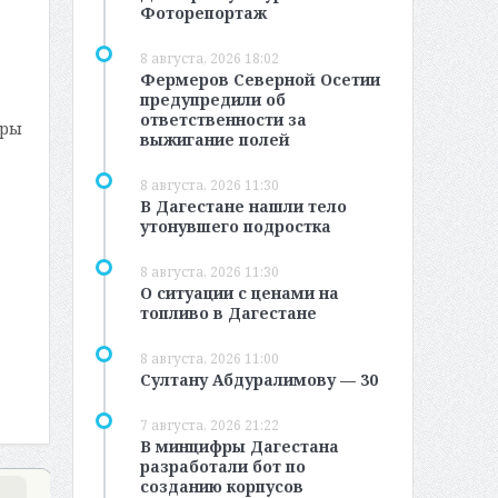
Фоторепортаж
8 августа, 2026 18:02
Фермеров Северной Осетии
предупредили об
ответственности за
еры
выжигание полей
8 августа, 2026 11:30
В Дагестане нашли тело
утонувшего подростка
8 августа, 2026 11:30
О ситуации с ценами на
топливо в Дагестане
8 августа, 2026 11:00
Султану Абдуралимову — 30
7 августа, 2026 21:22
В минцифры Дагестана
разработали бот по
созданию корпусов