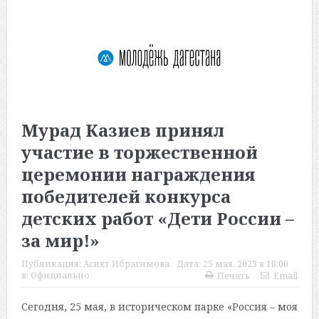
Мурад Казиев принял
участие в торжественной
церемонии награждения
победителей конкурса
детских работ «Дети России –
за мир!»
Публикация:
Асият Ибрагимова
Дата:
25 мая, 2023 в 18:00
в:
Официально
Печать
Email
Сегодня, 25 мая, в историческом парке «Россия – моя