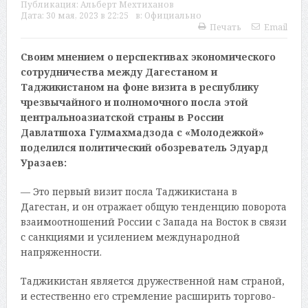
Публикация:
Альберт Мехтиханов
Дата:
30 мая, 2023 в 22:25
в:
Официально
Печать
Email
Своим мнением о перспективах экономического
сотрудничества между Дагестаном и
Таджикистаном на фоне визита в республику
чрезвычайного и полномочного посла этой
центральноазиатской страны в России
Давлатшоха Гулмахмадзода с «Молодежкой»
поделился политический обозреватель Эдуард
Уразаев:
— Это первый визит посла Таджикистана в
Дагестан, и он отражает общую тенденцию поворота
взаимоотношений России с Запада на Восток в связи
с санкциями и усилением международной
напряженности.
Таджикистан является дружественной нам страной,
и естественно его стремление расширить торгово-