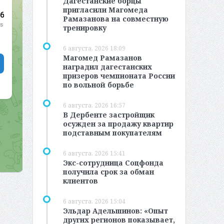
Дагестанские борцы
пригласили Магомеда
Рамазанова на совместную
тренировку
6 августа, 2026 18:09
Магомед Рамазанов
наградил дагестанских
призеров чемпионата России
по вольной борьбе
6 августа, 2026 16:57
В Дербенте застройщик
осужден за продажу квартир
подставным покупателям
6 августа, 2026 15:41
Экс-сотрудница Соцфонда
получила срок за обман
клиентов
6 августа, 2026 15:04
Эльдар Адельшинов: «Опыт
других регионов показывает,