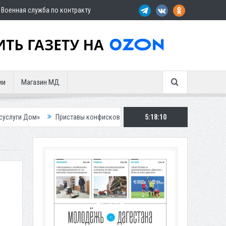
Военная служба по контракту
ии
Магазин МД
Приставы конфисковали двух бурых медведей у жителя Дагестана
5:18:12
Ро