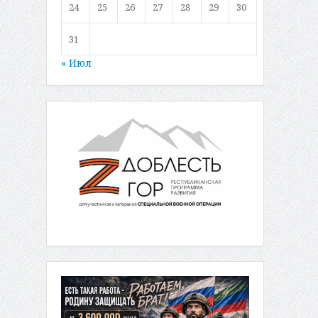
24
25
26
27
28
29
30
31
« Июл