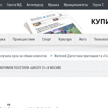
но
Газета МД
Антитеррор
Музыка
Муниципалитеты
Герои Z
ука
Происшествия
Спорт
Культура
Авто
Технолог
бман клиентов
Жителей Дагестана приглашает в «Госуслуги Дом»
КЕРИМОВ ПОСЕТИЛИ «ШКОЛУ 21» В МОСКВЕ