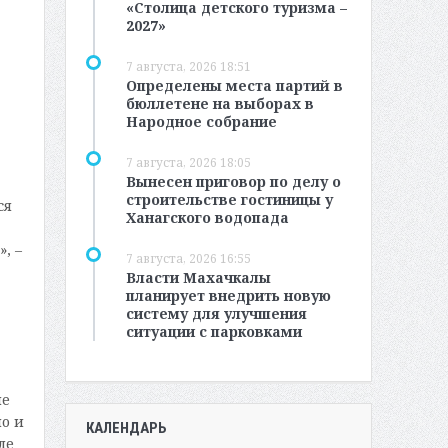
«Столица детского туризма –
2027»
7 августа, 2026 18:51
Определены места партий в
бюллетене на выборах в
Народное собрание
7 августа, 2026 18:05
Вынесен приговор по делу о
строительстве гостиницы у
ся
Ханагского водопада
, –
7 августа, 2026 16:55
Власти Махачкалы
планирует внедрить новую
систему для улучшения
ситуации с парковками
ие
но и
КАЛЕНДАРЬ
ле