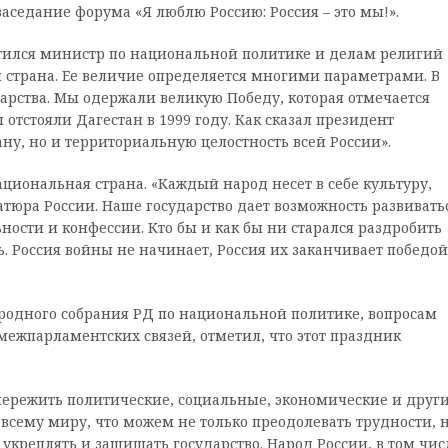
заседание форума «Я люблю Россию: Россия – это мы!».
тился министр по национальной политике и делам религий
я страна. Ее величие определяется многими параметрами. В
арства. Мы одержали великую Победу, которая отмечается
 отстояли Дагестан в 1999 году. Как сказал президент
ну, но и территориальную целостность всей России».
циональная страна. «Каждый народ несет в себе культуру,
атюра России. Наше государство дает возможность развивать
ности и конфессии. Кто бы и как бы ни старался раздробить
ь. Россия войны не начинает, Россия их заканчивает победой»
родного собрания РД по национальной политике, вопросам
ежпарламентских связей, отметил, что этот праздник
ережить политические, социальные, экономические и друг
 всему миру, что можем не только преодолевать трудности, 
 укреплять и защищать государство. Народ России, в том чис