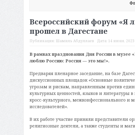
Фо
Всероссийский форум «Я л
прошел в Дагестане
Публикация:
Шамиль Абдуллаев
Дата:
14 июня, 2023 
В рамках празднования Дня России в музее «
люблю Россию: Россия — это мы!».
Предваряя пленарное заседание, на базе Даге
дискуссионных площадок «Основные политиче
угрозам и рискам, направленным против един
культурных ценностей, языков и литературы в
кросс-культурного, межконфессионального и м
исследователей».
В их работе участие приняли представители о
религиозные деятели, а также студенты и маги