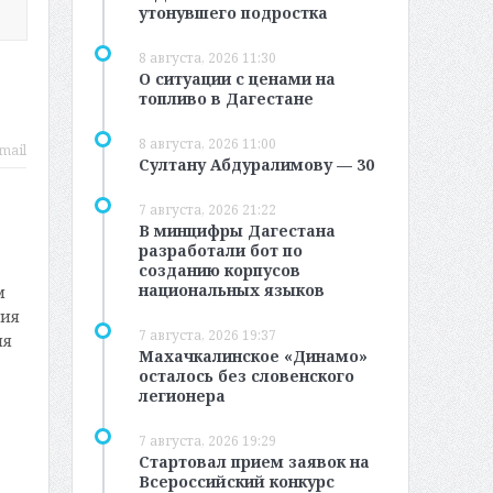
утонувшего подростка
8 августа, 2026 11:30
О ситуации с ценами на
топливо в Дагестане
8 августа, 2026 11:00
mail
Султану Абдуралимову — 30
7 августа, 2026 21:22
В минцифры Дагестана
разработали бот по
созданию корпусов
национальных языков
м
зия
7 августа, 2026 19:37
ия
Махачкалинское «Динамо»
осталось без словенского
легионера
7 августа, 2026 19:29
Стартовал прием заявок на
Всероссийский конкурс