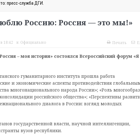
то: пресс-служба ДГИ.
юблю Россию: Россия — это мы!»
в 18:42
в:
Официально
Печать
E
Россия – моя история» состоялся Всероссийский форум «Я
станского гуманитарного института прошла работа
ские и экономические аспекты противодействия глобальны
ства многонационального народа России»; «Роль многообра
 консолидации российского общества»; «Перспективы развит
ежнационального диалога в России: взгляд молодых
рганов государственной власти, научной интеллигенции,
странты вузов республики.