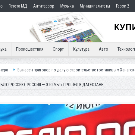
но
Газета МД
Антитеррор
Музыка
Муниципалитеты
Герои Z
ука
Происшествия
Спорт
Культура
Авто
Технолог
риговор по делу о строительстве гостиницы у Ханагского водопада
БЛЮ РОССИЮ: РОССИЯ — ЭТО МЫ!» ПРОШЕЛ В ДАГЕСТАНЕ