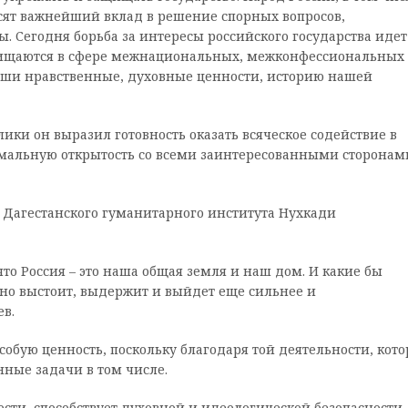
ят важнейший вклад в решение спорных вопросов,
Сегодня борьба за интересы российского государства идет
ащищаются в сфере межнациональных, межконфессиональных
наши нравственные, духовные ценности, историю нашей
ики он выразил готовность оказать всяческое содействие в
мальную открытость со всеми заинтересованными сторонам
р Дагестанского гуманитарного института Нухкади
то Россия – это наша общая земля и наш дом. И какие бы
йно выстоит, выдержит и выйдет еще сильнее и
в.
обую ценность, поскольку благодаря той деятельности, кото
нные задачи в том числе.
ости, способствует духовной и идеологической безопасности