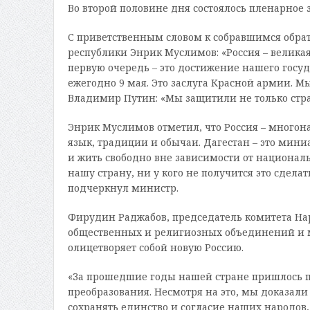
Во второй половине дня состоялось пленарное 
С приветственным словом к собравшимся обра
республики Энрик Муслимов: «Россия – велика
первую очередь – это достижение нашего госуд
ежегодно 9 мая. Это заслуга Красной армии. Мы
Владимир Путин: «Мы защитили не только стра
Энрик Муслимов отметил, что Россия – многона
язык, традиции и обычаи. Дагестан – это мини
и жить свободно вне зависимости от националь
нашу страну, ни у кого не получится это сделат
подчеркнул министр.
Фирудин Раджабов, председатель комитета На
общественных и религиозных объединений и м
олицетворяет собой новую Россию.
«За прошедшие годы нашей стране пришлось п
преобразования. Несмотря на это, мы доказали
сохранять единство и согласие наших народов,