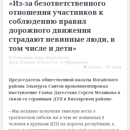
«Из-за безответственного
отношения участников к
соблюдению правил
дорожного движения
страдают невинные люди, в
том числе и дети»
Публикация:
Асият Ибрагимова
Дата:
23 июня, 2023 в 17:10
в:
Официально
Печать
Email
Председатель общественной палаты Ногайского
района Эльмурза Саитов прокомментировал
выступление Главы Дагестана Сергея Меликова в
связи со страшным ДТП в Кизлярском районе.
– Мы недавно получили тяжелую весть о
трагической гибели ни в чем не повинных 8
человек в крупном ДТП на дорогах республики, а