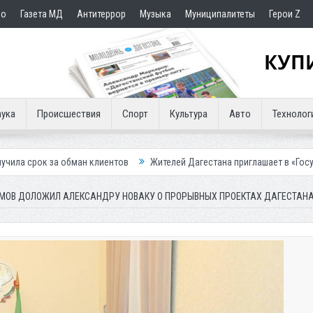
но
Газета МД
Антитеррор
Музыка
Муниципалитеты
Герои Z
ука
Происшествия
Спорт
Культура
Авто
Технолог
ан клиентов
Жителей Дагестана приглашает в «Госуслуги Дом»
П
ОВ ДОЛОЖИЛ АЛЕКСАНДРУ НОВАКУ О ПРОРЫВНЫХ ПРОЕКТАХ ДАГЕСТАН