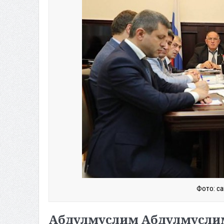
Фото: са
Абдулмуслим Абдулмуслим