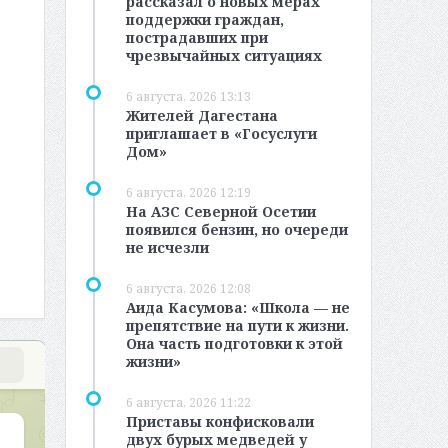
рассказал о новых мерах
поддержки граждан,
пострадавших при
чрезвычайных ситуациях
6 августа, 2026 13:13
Жителей Дагестана
приглашает в «Госуслуги
Дом»
6 августа, 2026 12:19
На АЗС Северной Осетии
появился бензин, но очереди
не исчезли
6 августа, 2026 12:08
Аида Касумова: «Школа — не
препятствие на пути к жизни.
Она часть подготовки к этой
жизни»
6 августа, 2026 11:22
Приставы конфисковали
двух бурых медведей у