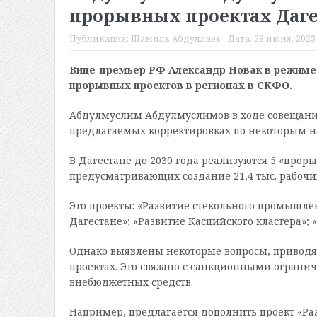
прорывных проектах Даге
Публикация:
Шамиль Абдуллаев
Дата:
28 июня, 2023 
Вице-премьер РФ Александр Новак в режиме
прорывных проектов в регионах в СКФО.
Абдулмуслим Абдулмуслимов в ходе совещание 
предлагаемых корректировках по некоторым 
В Дагестане до 2030 года реализуются 5 «прор
предусматривающих создание 21,4 тыс. рабочих
Это проекты: «Развитие стекольного промышлен
Дагестане»; «Развитие Каспийского кластера»; 
Однако выявлены некоторые вопросы, приводя
проектах. Это связано с санкционными огран
внебюджетных средств.
Например, предлагается дополнить проект «Р