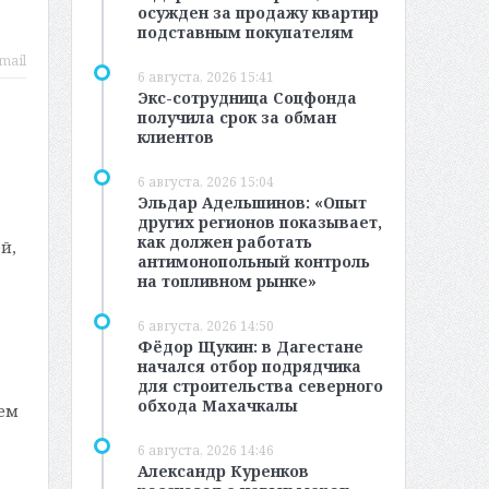
осужден за продажу квартир
подставным покупателям
mail
6 августа, 2026 15:41
Экс-сотрудница Соцфонда
получила срок за обман
клиентов
6 августа, 2026 15:04
Эльдар Адельшинов: «Опыт
других регионов показывает,
как должен работать
й,
антимонопольный контроль
на топливном рынке»
6 августа, 2026 14:50
Фёдор Щукин: в Дагестане
начался отбор подрядчика
для строительства северного
обхода Махачкалы
ием
6 августа, 2026 14:46
Александр Куренков