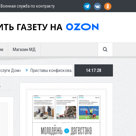
Военная служба по контракту
ии
Магазин МД
риставы конфисковали двух бурых медведей у жителя Дагестана
14:17:30
Росп
А