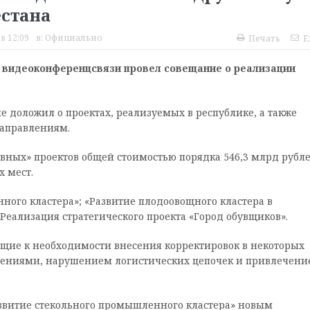
стана
в 12:09
в:
Официально
Печать
E
 видеоконференцсвязи провел совещание о реализации
доложил о проектах, реализуемых в республике, а также
направлениям.
ывных» проектов общей стоимостью порядка 546,3 млрд рубле
 мест.
ного кластера»; «Развитие плодоовощного кластера в
«Реализация стратегического проекта «Город обувщиков».
щие к необходимости внесения корректировок в некоторых
ичениями, нарушением логистических цепочек и привлечен
азвитие стекольного промышленного кластера» новым