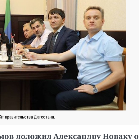
йт правительства Дагестана.
ов доложил Александру Новаку о