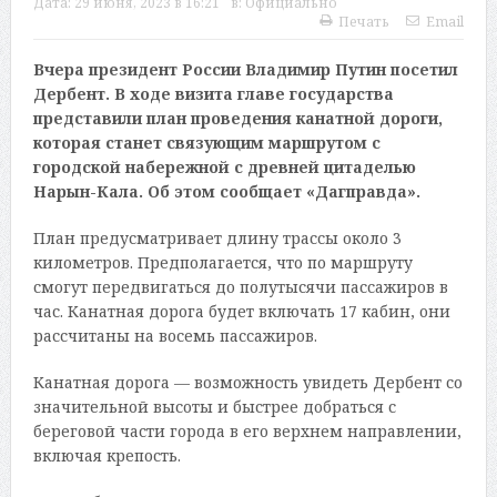
Дата:
29 июня, 2023 в 16:21
в:
Официально
Печать
Email
Вчера президент России Владимир Путин посетил
Дербент. В ходе визита главе государства
представили план проведения канатной дороги,
которая станет связующим маршрутом с
городской набережной с древней цитаделью
Нарын-Кала. Об этом сообщает «Дагправда».
План предусматривает длину трассы около 3
километров. Предполагается, что по маршруту
смогут передвигаться до полутысячи пассажиров в
час. Канатная дорога будет включать 17 кабин, они
рассчитаны на восемь пассажиров.
Канатная дорога — возможность увидеть Дербент со
значительной высоты и быстрее добраться с
береговой части города в его верхнем направлении,
включая крепость.