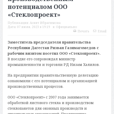
потенциалом ООО
«Стеклопроект»
Публикация:
Асият Ибрагимова
Дата:
07 июля, 2023 в 19:19
в:
Официально
Печать
Email
Заместитель председателя правительства
Республики Дагестан Ризван Газимагомедов с
рабочим визитом посетил ООО «Стеклопроект».
В поездке его сопровождал министр
промышленности и торговли РД Низам Халилов.
На предприятии правительственную делегацию
ознакомили с его потенциалом и организацией
производственных процессов.
ООО «Стеклопроект» с 2007 года занимается
обработкой листового стекла и производством
стеклопакетов для оконных производств и
строительных организаций. Предприятие