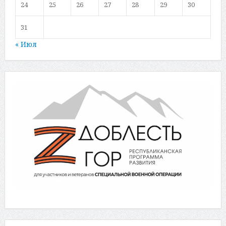
24
25
26
27
28
29
30
31
« Июл