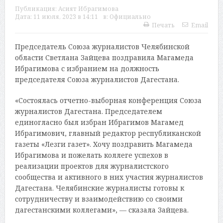
Публикация:
Асият Ибрагимова
Дата:
11 июля, 2023 в 14:11
в:
Официально
Печать
Email
Председатель Союза журналистов Челябинской
области Светлана Зайцева поздравила Магамеда
Ибрагимова с избранием на должность
председателя Союза журналистов Дагестана.
«Состоялась отчетно-выборная конференция Союза
журналистов Дагестана. Председателем
единогласно был избран Ибрагимов Магамед
Ибрагимович, главный редактор республиканской
газеты «Лезги газет». Хочу поздравить Магамеда
Ибрагимова и пожелать коллеге успехов в
реализации проектов для журналистского
сообщества и активного в них участия журналистов
Дагестана. Челябинские журналисты готовы к
сотрудничеству и взаимодействию со своими
дагестанскими коллегами», — сказала Зайцева.