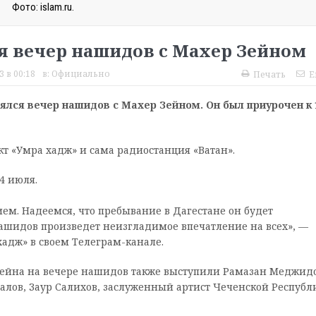
Фото: islam.ru.
я вечер нашидов с Махер Зейном
 в 00:18
в:
Официально
Печать
E
ялся вечер нашидов с Махер Зейном. Он был приурочен к 
 «Умра хадж» и сама радиостанция «Ватан».
4 июля.
ем. Надеемся, что пребывание в Дагестане он будет
нашидов произведет неизгладимое впечатление на всех», —
хадж» в своем Телеграм-канале.
Зейна на вечере нашидов также выступили Рамазан Меджидо
залов, Заур Салихов, заслуженный артист Чеченской Республ