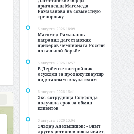
Дагестанские борцы
пригласили Магомеда
Рамазанова на совместную
тренировку
6 августа, 2026 18:09
Магомед Рамазанов
наградил дагестанских
призеров чемпионата России
по вольной борьбе
6 августа, 2026 16:57
В Дербенте застройщик
осужден за продажу квартир
подставным покупателям
6 августа, 2026 15:41
Экс-сотрудница Соцфонда
получила срок за обман
клиентов
6 августа, 2026 15:04
Эльдар Адельшинов: «Опыт
других регионов показывает,