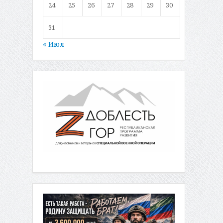
24
25
26
27
28
29
30
31
« Июл