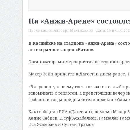
На «Анжи-Арене» состоялс
Публикация:
Альберт Мехтиханов
Дата:
16 июля, 2023
В Каспийске на стадионе «Анжи-Арена» состо
летию радиостанции «Ватан».
Организаторами мероприятия выступили проект
Махер Зейн прилетел в Дагестан днем ранее, 1
«В аэропорту нашему гостю оказали теплый при
вспоминать с теплотой, а предстоящий вечер 
сообщили тогда представители проекта «Умра 
Как сообщило РИА «Дагестан», помимо Махер 
Хадис Сабиев, Юсуф Асхабалиев, Гамзалав Гам
Иса Эсамбаев и Султан Трамов.