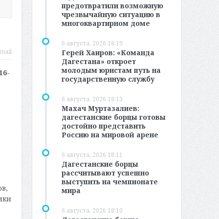
предотвратили возможную
чрезвычайную ситуацию в
многоквартирном доме
6 августа, 2026 18:19
mail
Герей Хаиров: «Команда
Дагестана» откроет
молодым юристам путь на
16-
государственную службу
6 августа, 2026 18:13
Махач Муртазалиев:
дагестанские борцы готовы
достойно представить
Россию на мировой арене
6 августа, 2026 18:11
Дагестанские борцы
рассчитывают успешно
выступить на чемпионате
в,
мира
ики
6 августа, 2026 18:10