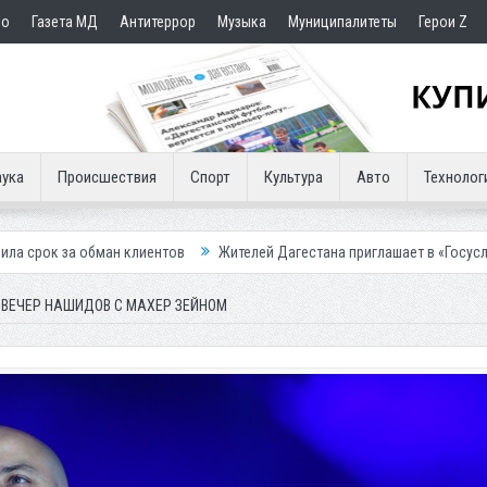
но
Газета МД
Антитеррор
Музыка
Муниципалитеты
Герои Z
ука
Происшествия
Спорт
Культура
Авто
Технолог
 клиентов
Жителей Дагестана приглашает в «Госуслуги Дом»
При
 ВЕЧЕР НАШИДОВ С МАХЕР ЗЕЙНОМ