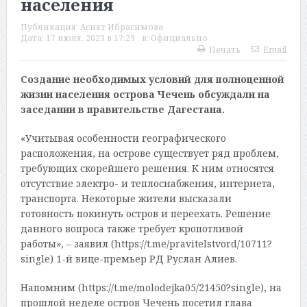
населения
Публикация:
Асият Ибрагимова
Дата:
17 июля, 2023 в 17:29
в:
Официально
Печать
Email
Создание необходимых условий для полноценной
жизни населения острова Чечень обсуждали на
заседании в правительстве Дагестана.
«Учитывая особенности географического
расположения, на острове существует ряд проблем,
требующих скорейшего решения. К ним относятся
отсутствие электро- и теплоснабжения, интернета,
транспорта. Некоторые жители высказали
готовность покинуть остров и переехать. Решение
данного вопроса также требует кропотливой
работы», – заявил (https://t.me/pravitelstvord/10711?
single) 1-й вице-премьер РД Руслан Алиев.
Напомним (https://t.me/molodejka05/21450?single), на
прошлой неделе остров Чечень посетил глава