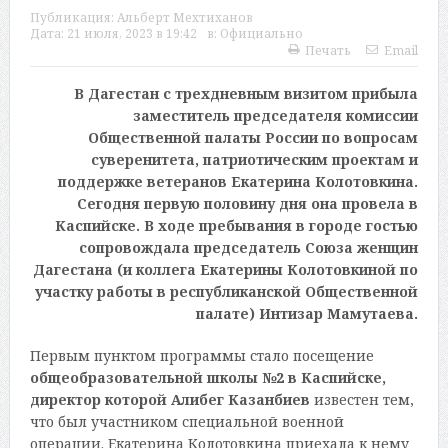
Публикация:
Альберт Мехтиханов
Дата:
21 июля, 2023 в 19:42
в:
Официально
Печать
Email
В Дагестан с трехдневным визитом прибыла
заместитель председателя комиссии
Общественной палаты России по вопросам
суверенитета, патриотическим проектам и
поддержке ветеранов Екатерина Колотовкина.
Сегодня первую половину дня она провела в
Каспийске. В ходе пребывания в городе гостью
сопровождала председатель Союза женщин
Дагестана (и коллега Екатерины Колотовкиной по
участку работы в республиканской Общественной
палате) Интизар Мамутаева.
Первым пунктом программы стало посещение
общеобразовательной школы №2 в Каспийске,
директор которой Алибег Казанбиев
известен тем,
что был участником специальной военной
операции. Екатерина Колотовкина приехала к нему