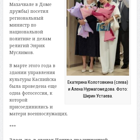
Махачкале в Доме
дружбы) посетил
региональный
министр по
национальной
политике и делам
религий Энрик
Муслимов.
В марте этого года в
здании управления
культуры Каспийска
Екатерина Колотовкина (слева)
была проведена еще
и Алена Нурмагомедова. Фото:
одна фотосессия, к
Ширин Устаева.
которой
присоединились и
матери военнослужащих.
***
Здесь же, в стенах Центра традиционной