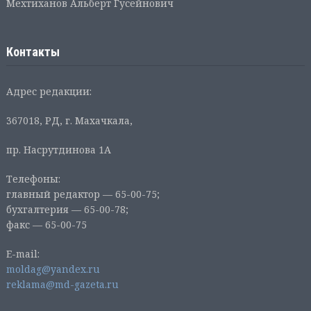
Мехтиханов Альберт Гусейнович
Контакты
Адрес редакции:
367018, РД, г. Махачкала,
пр. Насрутдинова 1А
Телефоны:
главный редактор — 65-00-75;
бухгалтерия — 65-00-78;
факс — 65-00-75
E-mail:
moldag@yandex.ru
reklama@md-gazeta.ru