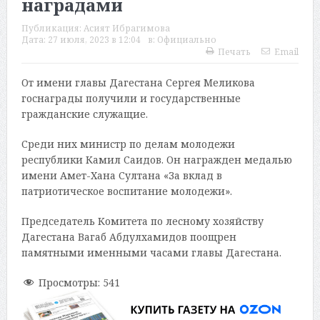
наградами
Публикация:
Асият Ибрагимова
Дата:
27 июля, 2023 в 12:04
в:
Официально
Печать
Email
От имени главы Дагестана Сергея Меликова
госнаграды получили и государственные
гражданские служащие.
Среди них министр по делам молодежи
республики Камил Саидов. Он награжден медалью
имени Амет-Хана Султана «За вклад в
патриотическое воспитание молодежи».
Председатель Комитета по лесному хозяйству
Дагестана Вагаб Абдулхамидов поощрен
памятными именными часами главы Дагестана.
Просмотры:
541