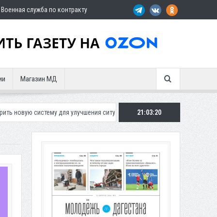
Военная служба по контракту
ии
Магазин МД
у для улучшения ситуации с парковками
Махачкалинское «Динамо» п
21:03:22