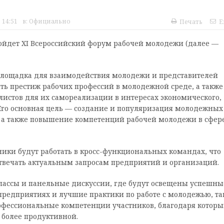
 14:51
в:
Официально
Печать
E
пройдет XI Всероссийский форум рабочей молодежи (далее —
лощадка для взаимодействия молодежи и представителей
сить престиж рабочих профессий в молодежной среде, а также
истов для их самореализации в интересах экономического,
 Его основная цель — создание и популяризация молодежных
, а также повышение компетенций рабочей молодежи в сфер
ники будут работать в кросс-функциональных командах, что
отвечать актуальным запросам предприятий и организаций.
классы и панельные дискуссии, где будут освещены успешны
редприятиях и лучшие практики по работе с молодежью, та
фессиональные компетенции участников, благодаря котор
 более продуктивной.