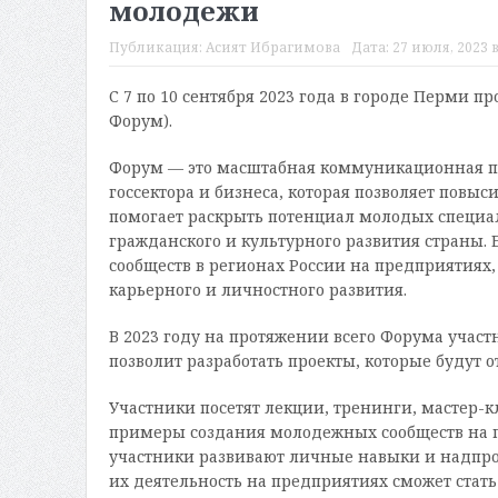
молодежи
Публикация:
Асият Ибрагимова
Дата:
27 июля, 2023 в
С 7 по 10 сентября 2023 года в городе Перми 
Форум).
Форум — это масштабная коммуникационная п
госсектора и бизнеса, которая позволяет повы
помогает раскрыть потенциал молодых специал
гражданского и культурного развития страны.
сообществ в регионах России на предприятиях
карьерного и личностного развития.
В 2023 году на протяжении всего Форума участ
позволит разработать проекты, которые будут 
Участники посетят лекции, тренинги, мастер-
примеры создания молодежных сообществ на п
участники развивают личные навыки и надпро
их деятельность на предприятиях сможет стать