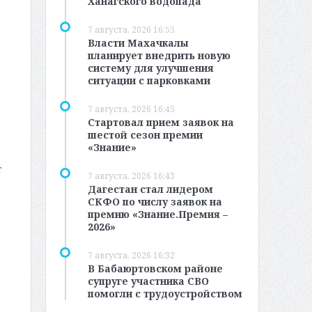
Ханагского водопада
7 августа, 2026 16:55
Власти Махачкалы
планирует внедрить новую
систему для улучшения
ситуации с парковками
7 августа, 2026 16:45
Стартовал прием заявок на
шестой сезон премии
«Знание»
т
7 августа, 2026 16:43
Дагестан стал лидером
СКФО по числу заявок на
премию «Знание.Премия –
2026»
7 августа, 2026 16:32
В Бабаюртовском районе
супруге участника СВО
помогли с трудоустройством