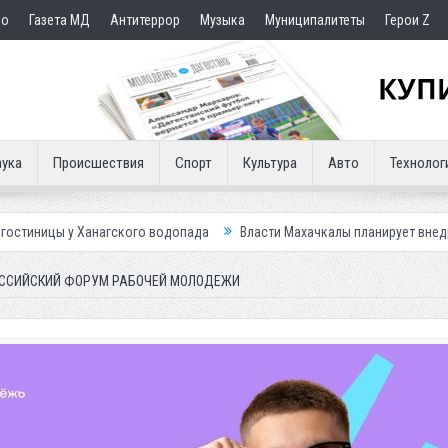
но
Газета МД
Антитеррор
Музыка
Муниципалитеты
Герои Z
ука
Происшествия
Спорт
Культура
Авто
Технолог
гского водопада
Власти Махачкалы планирует внедрить новую систем
РОССИЙСКИЙ ФОРУМ РАБОЧЕЙ МОЛОДЕЖИ