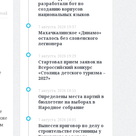
разработали бот по
созданию корпусов
mail
национальных языков
7 августа, 2026 19:37
Махачкалинское «Динамо»
осталось без словенского
легионера
7 августа, 2026 19:29
Стартовал прием заявок на
Всероссийский конкурс
е
«Столица детского туризма –
2027»
7 августа, 2026 18:51
Определены места партий в
бюллетене на выборах в
Народное собрание
е
кже
7 августа, 2026 18:05
ым
Вынесен приговор по делу о
строительстве гостиницы у