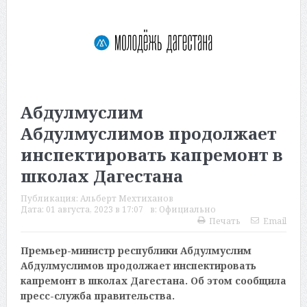
Абдулмуслим
Абдулмуслимов продолжает
инспектировать капремонт в
школах Дагестана
Публикация:
Альберт Мехтиханов
Дата:
01 августа, 2023 в 17:07
в:
Официально
Печать
Email
Премьер-министр республики Абдулмуслим
Абдулмуслимов продолжает инспектировать
капремонт в школах Дагестана. Об этом сообщила
пресс-служба правительства.