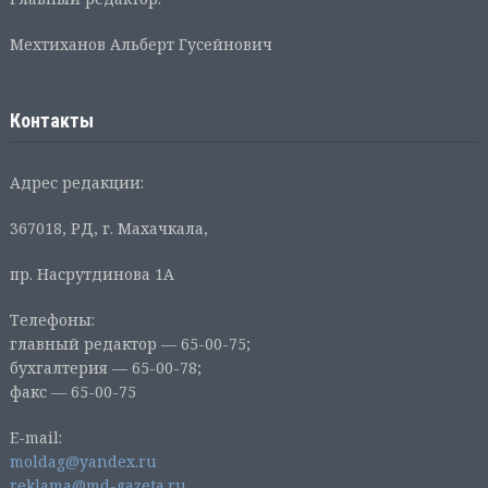
Мехтиханов Альберт Гусейнович
Контакты
Адрес редакции:
367018, РД, г. Махачкала,
пр. Насрутдинова 1А
Телефоны:
главный редактор — 65-00-75;
бухгалтерия — 65-00-78;
факс — 65-00-75
E-mail:
moldag@yandex.ru
reklama@md-gazeta.ru