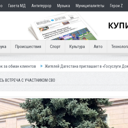
но
Газета МД
Антитеррор
Музыка
Муниципалитеты
Герои Z
ука
Происшествия
Спорт
Культура
Авто
Технолог
Жителей Дагестана приглашает в «Госуслуги Дом»
Приставы конф
СЬ ВСТРЕЧА С УЧАСТНИКОМ СВО