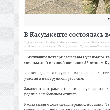
Ф
В Касумкенте состоялась в
Публикация:
Альберт Мехтиханов
Дата:
26 августа, 2
в:
Муниципалитеты
,
Официально
,
Сулейман-Стальск
В минувший четверг замглавы Сулейман-Ста
специальной военной операции 58-летним Ку
Уроженец села Даркуш-Казмаляр в свои 58 лет
участия в ней трудился рабочим.
Заключив контракт, в течение полугода он нах
родине в небольшом отпуске.
Рассказывая о ходе спецоперации, Абуталиб Фа
участвуют представители различных националь