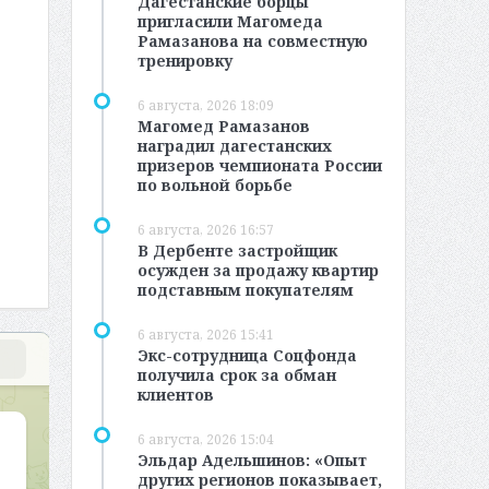
Дагестанские борцы
пригласили Магомеда
Рамазанова на совместную
тренировку
6 августа, 2026 18:09
Магомед Рамазанов
наградил дагестанских
призеров чемпионата России
по вольной борьбе
6 августа, 2026 16:57
В Дербенте застройщик
осужден за продажу квартир
подставным покупателям
6 августа, 2026 15:41
Экс-сотрудница Соцфонда
получила срок за обман
клиентов
6 августа, 2026 15:04
Эльдар Адельшинов: «Опыт
других регионов показывает,