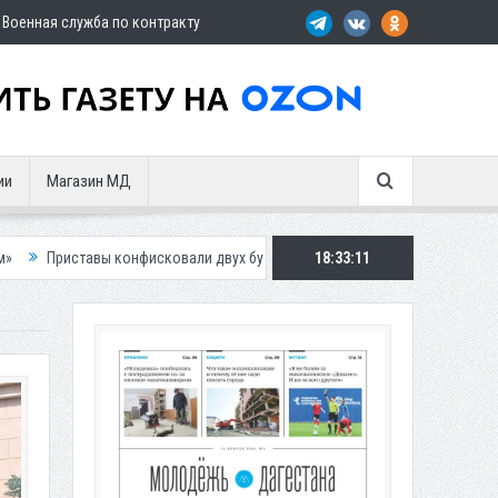
Военная служба по контракту
ии
Магазин МД
исковали двух бурых медведей у жителя Дагестана
18:33:13
Роспотребнадзор