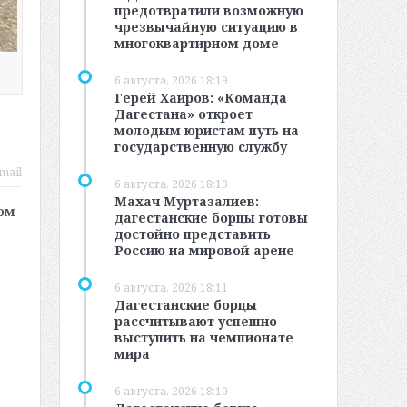
предотвратили возможную
чрезвычайную ситуацию в
многоквартирном доме
6 августа, 2026 18:19
Герей Хаиров: «Команда
Дагестана» откроет
молодым юристам путь на
государственную службу
mail
6 августа, 2026 18:13
Махач Муртазалиев:
ом
дагестанские борцы готовы
достойно представить
Россию на мировой арене
6 августа, 2026 18:11
Дагестанские борцы
рассчитывают успешно
выступить на чемпионате
мира
6 августа, 2026 18:10