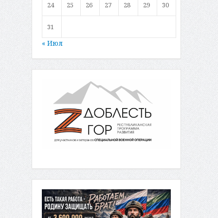
24
25
26
27
28
29
30
31
« Июл