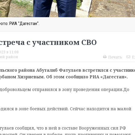
ото: РИА "Дагестан".
стреча с участником СВО
023 в 11:08
ий район
Печать
E
льского района
Абуталиб Фатулаев встретился с участник
рбаном Хизриевым. Об этом сообщило РИА «Дагестан».
 добровольцем отправился в зону проведения операции.До
одился в зоне боевых действий. Сейчас находится на малой
тулаев сообщил, что в ней в составе Вооруженных сил РФ
ностей. Он уверен в победе, пусть противнику и помогают