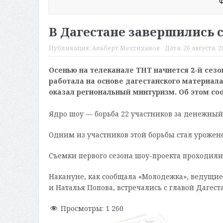
Ф
В Дагестане завершились 
Публикация:
Альберт Мехтиханов
Дата:
26 августа, 2
Осенью на телеканале ТНТ начнется 2-й сезо
работала на основе дагестанского материал
оказал региональный минтуризм. Об этом со
Ядро шоу — борьба 22 участников за денежный
Одним из участников этой борьбы стал урожене
Съемки первого сезона шоу-проекта проходили
Накануне, как сообщала «Молодежка», ведущие
и Наталья Попова, встречались с главой Дагес
Просмотры:
1 260