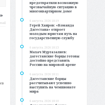
предотвратили возможную
чрезвычайную ситуацию в
многоквартирном доме
»
6 августа, 2026 18:19
mail
Герей Хаиров: «Команда
Дагестана» откроет
молодым юристам путь на
государственную службу
6 августа, 2026 18:13
Махач Муртазалиев:
дагестанские борцы готовы
достойно представить
Россию на мировой арене
6 августа, 2026 18:11
Дагестанские борцы
рассчитывают успешно
ев
выступить на чемпионате
мира
6 августа, 2026 18:10