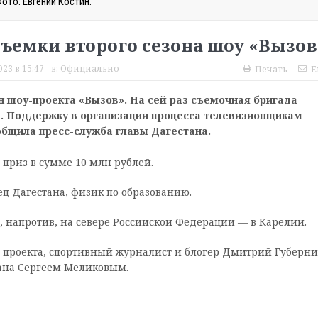
ото: Евгений Костин.
съемки второго сезона шоу «Вызов
023 в 15:47
в:
Официально
Печать
E
н шоу-проекта «Вызов». На сей раз съемочная бригада
а. Поддержку в организации процесса телевизионщикам
общила пресс-служба главы Дагестана.
 приз в сумме 10 млн рублей.
ц Дагестана, физик по образованию.
, напротив, на севере Российской Федерации — в Карелии.
 проекта, спортивный журналист и блогер Дмитрий Губерни
тана Сергеем Меликовым.