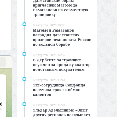
Дагестанские борцы
пригласили Магомеда
Рамазанова на совместную
тренировку
6 августа, 2026 18:09
Магомед Рамазанов
наградил дагестанских
призеров чемпионата России
по вольной борьбе
6 августа, 2026 16:57
В Дербенте застройщик
осужден за продажу квартир
подставным покупателям
6 августа, 2026 15:41
Экс-сотрудница Соцфонда
получила срок за обман
клиентов
6 августа, 2026 15:04
Эльдар Адельшинов: «Опыт
других регионов показывает,