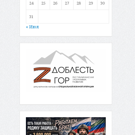
24
25
26
27
28
29
30
31
« Июл