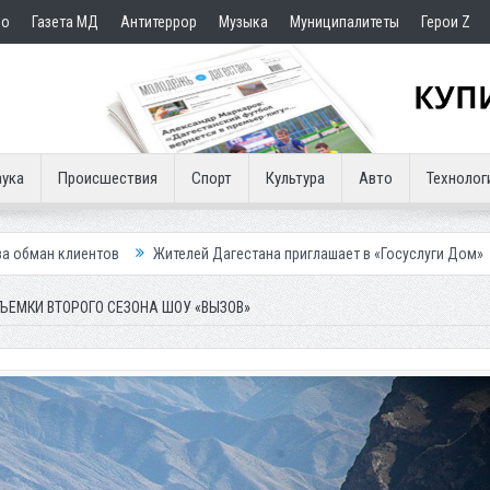
но
Газета МД
Антитеррор
Музыка
Муниципалитеты
Герои Z
ука
Происшествия
Спорт
Культура
Авто
Технолог
Жителей Дагестана приглашает в «Госуслуги Дом»
Приставы конфис
ЪЕМКИ ВТОРОГО СЕЗОНА ШОУ «ВЫЗОВ»