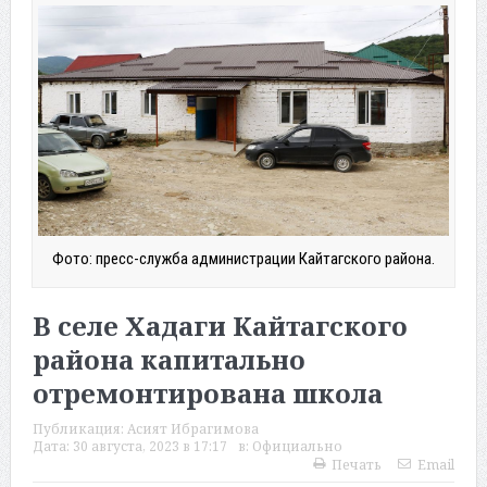
Фото: пресс-служба администрации Кайтагского района.
В селе Хадаги Кайтагского
района капитально
отремонтирована школа
Публикация:
Асият Ибрагимова
Дата:
30 августа, 2023 в 17:17
в:
Официально
Печать
Email