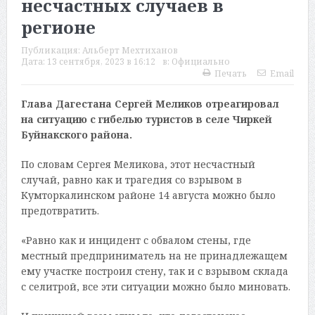
несчастных случаев в
регионе
Публикация:
Альберт Мехтиханов
Дата:
13 сентября, 2023 в 16:12
в:
Официально
Печать
Email
Глава Дагестана Сергей Меликов отреагировал
на ситуацию с гибелью туристов в селе Чиркей
Буйнакского района.
По словам Сергея Меликова, этот несчастный
случай, равно как и трагедия со взрывом в
Кумторкалинском районе 14 августа можно было
предотвратить.
«Равно как и инцидент с обвалом стены, где
местный предприниматель на не принадлежащем
ему участке построил стену, так и с взрывом склада
с селитрой, все эти ситуации можно было миновать.